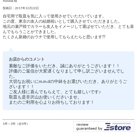
monaka 様
投稿日：2017年12月22日
自宅用で取皿を気に入って使用させていただいています。
この度、東京の友人の結婚祝いとして購入させていただきました。
地元の瀬戸焼でカラーも友人をイメージして選ばせていただき、とても喜
んでもらうことができました。
たくさん新婚のおウチで使用してもらえたらと思います??
お店からのコメント
素敵なご評価をいただき、誠にありがとうございます！！
評価のご返信が大変遅くなりまして申し訳ございませんでし
た。
大切なお祝いにm.m.dの中鉢をお選びいただき、ありがとうご
ざいます！！
ご友人様に喜んでもらえて、とても嬉しいです♪
取皿も是非沢山お使いくださいませ。
またのご利用を心よりお待ちしております！
1件～3件（全3件）