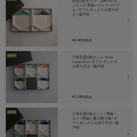
取皿2枚セット / 【爽やかな
ふたり】青磁 + グレーパープ
ル / ギフトボックス＆熨斗付
き / 瀬戸焼
¥4,400
(税込)
六角豆皿5枚セット / true
colors line / ギフトボックス
＆熨斗付き / 瀬戸焼
¥5,280
(税込)
六角豆皿5枚セット / 青磁 +
ルリ / 青磁と夏の贈り物 / ギ
フトボックス＆熨斗付き / 瀬
戸焼