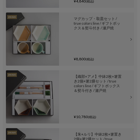
¥4,840
(税込)
マグカップ・取皿セット /
true colors line / ギフトボッ
クス＆熨斗付き / 瀬戸焼
¥8,800
(税込)
【織部+アメ】中鉢2枚+箸置
き2個+箸2膳セット / true
colors line / ギフトボックス
＆熨斗付き / 瀬戸焼
¥10,780
(税込)
【朱+ルリ】中鉢2枚+箸置き
2個+箸2膳セット / true