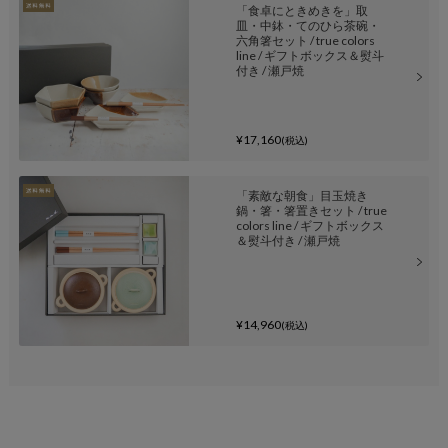
「食卓にときめきを」取
皿・中鉢・てのひら茶碗・
六角箸セット / true colors
line / ギフトボックス＆熨斗
付き / 瀬戸焼
¥17,160
(税込)
「素敵な朝食」目玉焼き
鍋・箸・箸置きセット / true
colors line / ギフトボックス
＆熨斗付き / 瀬戸焼
¥14,960
(税込)