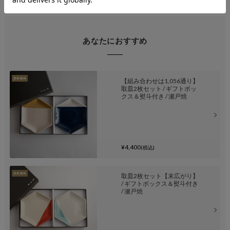
あなたにおすすめ
【組み合わせは1,056通り】
取皿2枚セット / ギフトボッ
クス＆熨斗付き / 瀬戸焼
¥4,400
(税込)
取皿2枚セット【末広がり】
/ ギフトボックス＆熨斗付き
/ 瀬戸焼