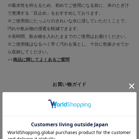
※吸水性を抑えるため、初めてご使用になる前に、米のとぎ汁
で煮沸する「目止め」をおすすめしております。
※ご使用前にたっぷりのきれいな水に浸していただくことで、
汚れや飲み物の浸透を軽減できます。
※長時間、飲み物を入れたままでのご使用はお避けください。
※ご使用後はなるべく早く汚れを落とし、十分に乾燥させてか
ら収納してください。
>>
商品に関してよくあるご質問
お買い物ガイド
ギフトラッピング
熨斗について
引き出物のご案内
領収書について
ご利用ガイド
m.m.d.について
法人様向けサービス
商品製作のご案内
大口注文・卸販売