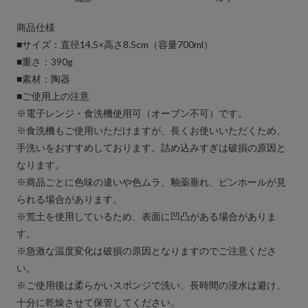
商品仕様
■サイズ：直径14.5×高さ8.5cm（容量700ml）
■重さ：390g
■素材：陶器
■ご使用上の注意
※電子レンジ・食洗機使用可（オーブン不可）です。
※食洗機もご使用いただけますが、長くお使いいただくため、
手洗いをおすすめしております。詰め込みすぎは破損の原因と
なります。
※商品ごとに色味の違いや色ムラ、釉薬垂れ、ピンホールが見
られる場合があります。
※荒土を使用しているため、表面に凹凸がある場合がありま
す。
※急激な温度変化は破損の原因となりますのでご注意くださ
い。
※ご使用後は柔らかいスポンジで洗い、長時間の浸水は避け、
十分に乾燥させて保管してください。