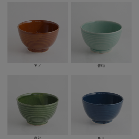
アメ
青磁
織部
ルリ