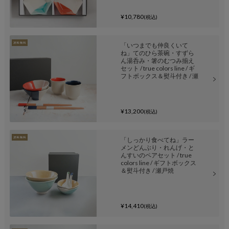
¥10,780
(税込)
「いつまでも仲良くいて
ね」てのひら茶碗・すずら
ん湯呑み・箸のむつみ揃え
セット / true colors line / ギ
フトボックス＆熨斗付き / 瀬
戸焼
¥13,200
(税込)
「しっかり食べてね」ラー
メンどんぶり・れんげ・と
んすいのペアセット / true
colors line / ギフトボックス
＆熨斗付き / 瀬戸焼
¥14,410
(税込)