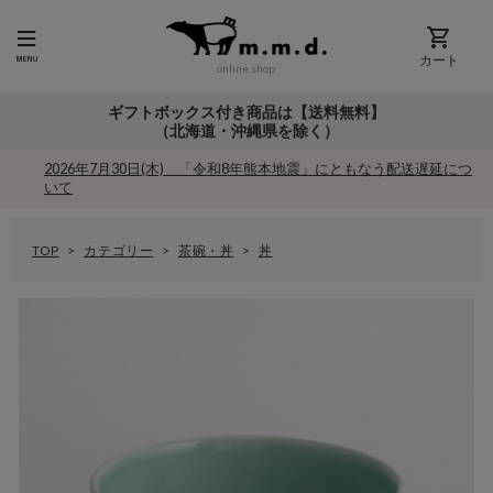
カート
online shop
ギフトボックス付き商品は【送料無料】
（北海道・沖縄県を除く）
2026年7月30日(木) 「令和8年熊本地震」にともなう配送遅延につ
いて
TOP
カテゴリー
茶碗・丼
丼