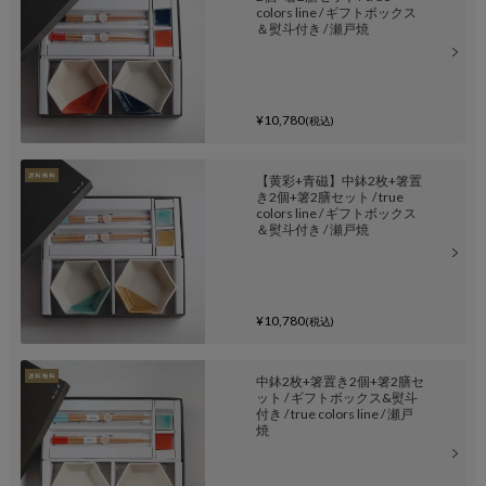
colors line / ギフトボックス
＆熨斗付き / 瀬戸焼
¥10,780
(税込)
【黄彩+青磁】中鉢2枚+箸置
き2個+箸2膳セット / true
colors line / ギフトボックス
＆熨斗付き / 瀬戸焼
¥10,780
(税込)
中鉢2枚+箸置き2個+箸2膳セ
ット / ギフトボックス&熨斗
付き / true colors line / 瀬戸
焼