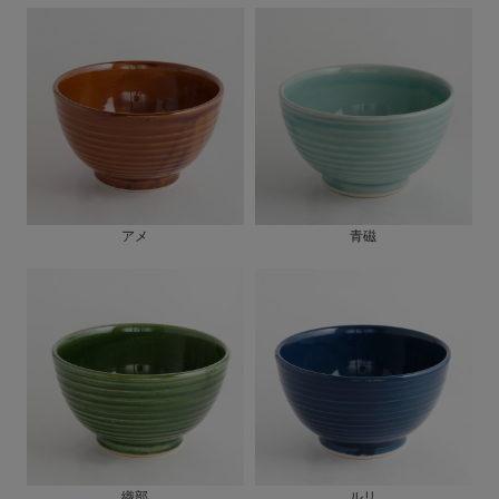
アメ
青磁
織部
ルリ