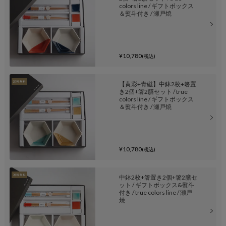
colors line / ギフトボックス
＆熨斗付き / 瀬戸焼
¥10,780
(税込)
【黄彩+青磁】中鉢2枚+箸置
き2個+箸2膳セット / true
colors line / ギフトボックス
＆熨斗付き / 瀬戸焼
¥10,780
(税込)
中鉢2枚+箸置き2個+箸2膳セ
ット / ギフトボックス&熨斗
付き / true colors line / 瀬戸
焼