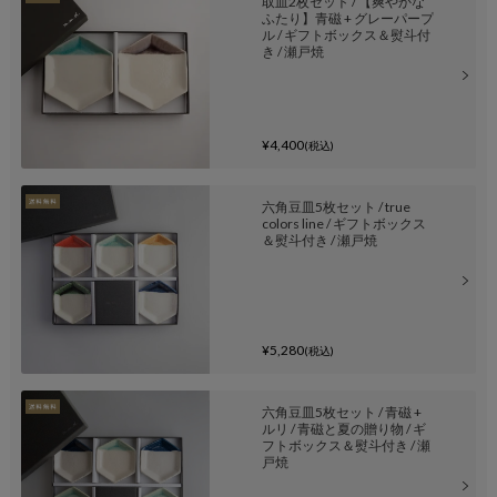
取皿2枚セット / 【爽やかな
ふたり】青磁 + グレーパープ
ル / ギフトボックス＆熨斗付
き / 瀬戸焼
¥4,400
(税込)
六角豆皿5枚セット / true
colors line / ギフトボックス
＆熨斗付き / 瀬戸焼
¥5,280
(税込)
六角豆皿5枚セット / 青磁 +
ルリ / 青磁と夏の贈り物 / ギ
フトボックス＆熨斗付き / 瀬
戸焼