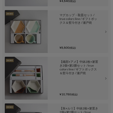
¥4,840
(税込)
マグカップ・取皿セット /
true colors line / ギフトボッ
クス＆熨斗付き / 瀬戸焼
¥8,800
(税込)
【織部+アメ】中鉢2枚+箸置
き2個+箸2膳セット / true
colors line / ギフトボックス
＆熨斗付き / 瀬戸焼
¥10,780
(税込)
【朱+ルリ】中鉢2枚+箸置き
2個+箸2膳セット / true