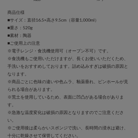
商品仕様
■サイズ：直径16.5×高さ9.5cm（容量1,000ml）
■重さ：520g
■素材：陶器
■ご使用上の注意
※電子レンジ・食洗機使用可（オーブン不可）です。
※食洗機もご使用いただけますが、長くお使いいただくため、
手洗いをおすすめしております。詰め込みすぎは破損の原因と
なります。
※商品ごとに色味の違いや色ムラ、釉薬垂れ、ピンホールが見
られる場合があります。
※荒土を使用しているため、表面に凹凸がある場合がありま
す。
※急激な温度変化は破損の原因となりますのでご注意くださ
い。
※ご使用後は柔らかいスポンジで洗い、長時間の浸水は避け、
十分に乾燥させて保管してください。