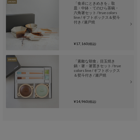
「食卓にときめきを」取
皿・中鉢・てのひら茶碗・
六角箸セット / true colors
line / ギフトボックス＆熨斗
付き / 瀬戸焼
¥17,160
(税込)
「素敵な朝食」目玉焼き
鍋・箸・箸置きセット / true
colors line / ギフトボックス
＆熨斗付き / 瀬戸焼
¥14,960
(税込)