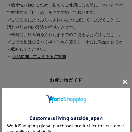
※吸水性を抑えるため、初めてご使用になる前に、米のとぎ汁
で煮沸する「目止め」をおすすめしております。
※ご使用前にたっぷりのきれいな水に浸していただくことで、
汚れや飲み物の浸透を軽減できます。
※長時間、飲み物を入れたままでのご使用はお避けください。
※ご使用後はなるべく早く汚れを落とし、十分に乾燥させてか
ら収納してください。
>>
商品に関してよくあるご質問
お買い物ガイド
ギフトラッピング
熨斗について
引き出物のご案内
領収書について
ご利用ガイド
m.m.d.について
法人様向けサービス
商品製作のご案内
大口注文・卸販売