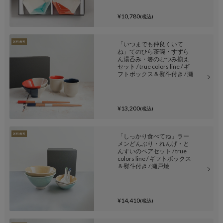
¥10,780
(税込)
「いつまでも仲良くいて
ね」てのひら茶碗・すずら
ん湯呑み・箸のむつみ揃え
セット / true colors line / ギ
フトボックス＆熨斗付き / 瀬
戸焼
¥13,200
(税込)
「しっかり食べてね」ラー
メンどんぶり・れんげ・と
んすいのペアセット / true
colors line / ギフトボックス
＆熨斗付き / 瀬戸焼
¥14,410
(税込)