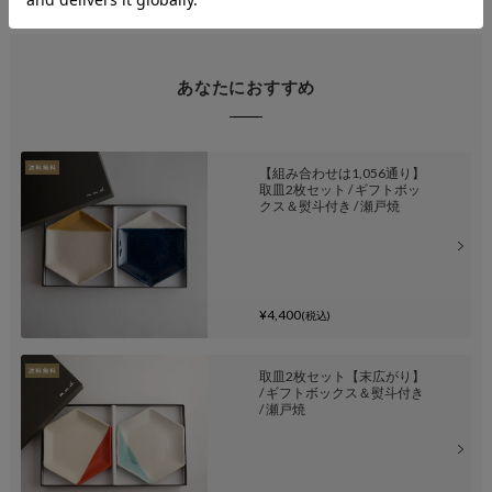
あなたにおすすめ
【組み合わせは1,056通り】
取皿2枚セット / ギフトボッ
クス＆熨斗付き / 瀬戸焼
¥4,400
(税込)
取皿2枚セット【末広がり】
/ ギフトボックス＆熨斗付き
/ 瀬戸焼