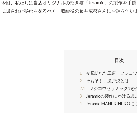
今回、私たちは当店オリジナルの招き猫「Jeramic」の製作を
に隠された秘密を探るべく、取締役の藤井成啓さんにお話を伺い
目次
1
今回訪れた工房：フジコウ
2
そもそも、瀬戸焼とは
2.1
フジコウセラミックの技
3
Jeramicの製作にかける思
4
Jeramic MANEKINEKO