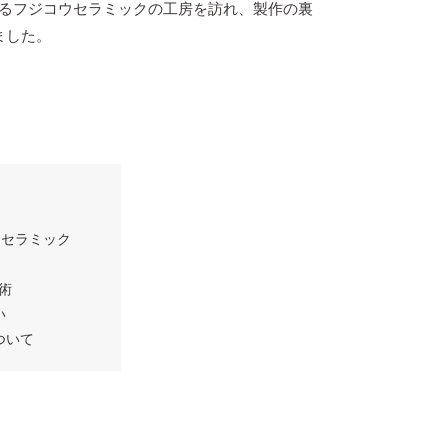
手掛るフジコウセラミックの工房を訪れ、製作の裏
ました。
セラミック
術
い
について