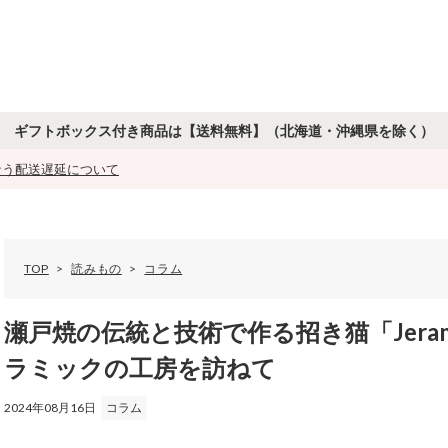
ギフトボックス付き商品は【送料無料】
（北海道・沖縄県を除く）
もなう配送遅延について
TOP
読みもの
コラム
瀬
戸
瀬戸焼の伝統と技術で作る招き猫「Jeram
焼
の
ラミックの工房を訪ねて
伝
統
2024年08月16日
コラム
と
技