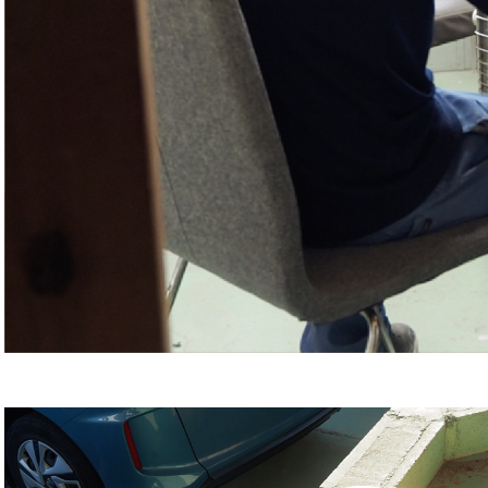
ジ
コ
ウ
セ
ラ
ミ
ッ
ク
の
工
房
を
訪
ね
て