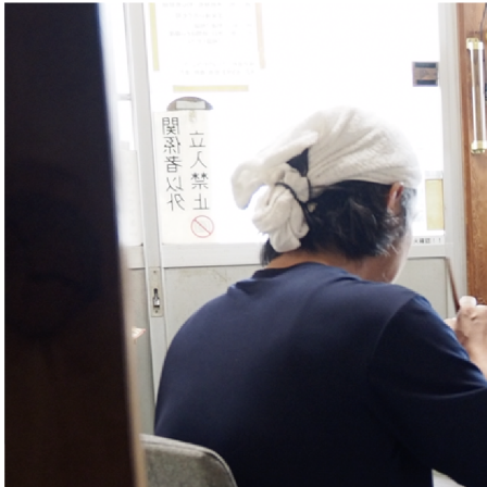
術
で
作
る
招
き
猫
「
J
e
r
a
m
i
c
」
の
誕
生
秘
話
–
フ