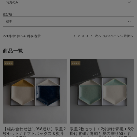
並び順：
221件中1件〜40件を表示
1
2
3
4
5
次へ
次の5ページへ
最後へ
商品一覧
【組み合わせは1,056通り】取皿2
取皿2枚セット / 2分掛け青磁 + 8分
枚セット / ギフトボックス＆熨斗
掛け青磁 / 青磁と夏の贈り物 / ギ