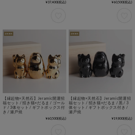
¥37,400
(税込)
¥60,500
(税込)
【縁起物×天然石】Jeramic開運招
【縁起物×天然石】Jeramic開運招
福セット / 招き猫×だるま / ゴール
福セット / 招き猫×だるま / 黒 / 3
ド / 3体セット / ギフトボックス付
体セット / ギフトボックス付き /
き / 瀬戸焼
瀬戸焼
¥60,500
(税込)
¥19,800
(税込)