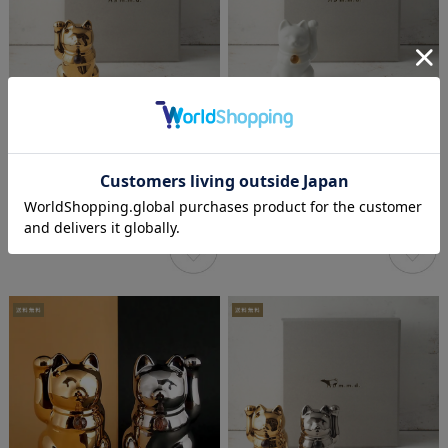
【セミオーダーできる招き猫】招
【セミオーダーできる招き猫】招
き猫×天然石 Jeramic
き猫×天然石 Jeramic
MANEKINEKO / ゴールド / 右手 / 1
MANEKINEKO / 白 / 1体 / ギフトボ
体 / ギフトボックス付き / 瀬戸焼
ックス付き / 瀬戸焼
¥18,700
(税込)
¥6,600
(税込)