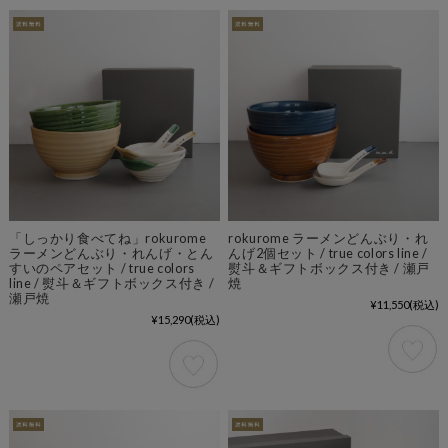
「しっかり食べてね」rokurome
rokurome ラーメンどんぶり・れ
ラーメンどんぶり・れんげ・とん
んげ2個セット / true colors line /
すいのペアセット / true colors
熨斗＆ギフトボックス付き / 瀬戸
line / 熨斗＆ギフトボックス付き /
焼
瀬戸焼
¥11,550
(税込)
¥15,290
(税込)