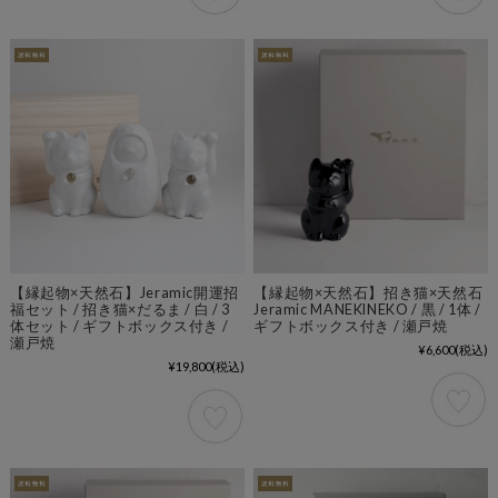
【縁起物×天然石】Jeramic開運招
【縁起物×天然石】招き猫×天然石
福セット / 招き猫×だるま / 白 / 3
Jeramic MANEKINEKO / 黒 / 1体 /
体セット / ギフトボックス付き /
ギフトボックス付き / 瀬戸焼
瀬戸焼
¥6,600
(税込)
¥19,800
(税込)