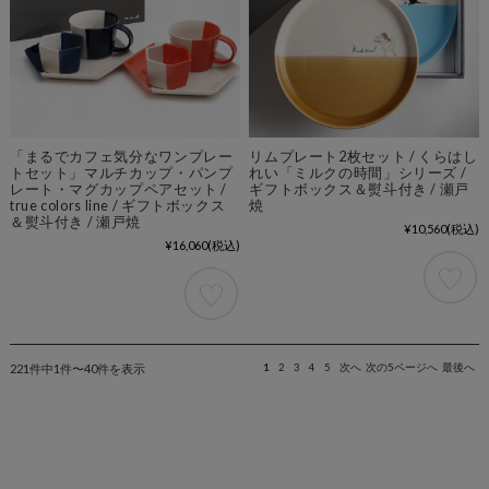
「まるでカフェ気分なワンプレー
リムプレート2枚セット / くらはし
トセット」マルチカップ・パンプ
れい「ミルクの時間」シリーズ /
レート・マグカップペアセット /
ギフトボックス＆熨斗付き / 瀬戸
true colors line / ギフトボックス
焼
＆熨斗付き / 瀬戸焼
¥10,560
(税込)
¥16,060
(税込)
221件中1件〜40件を表示
1
2
3
4
5
次へ
次の5ページへ
最後へ