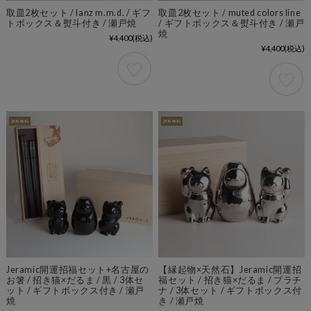
取皿2枚セット / lanz m.m.d. / ギフ
取皿2枚セット / muted colors line
トボックス＆熨斗付き / 瀬戸焼
/ ギフトボックス＆熨斗付き / 瀬戸
焼
¥4,400
(税込)
¥4,400
(税込)
Jeramic開運招福セット+名古屋の
【縁起物×天然石】Jeramic開運招
お箸 / 招き猫×だるま / 黒 / 3体セ
福セット / 招き猫×だるま / プラチ
ット / ギフトボックス付き / 瀬戸
ナ / 3体セット / ギフトボックス付
焼
き / 瀬戸焼