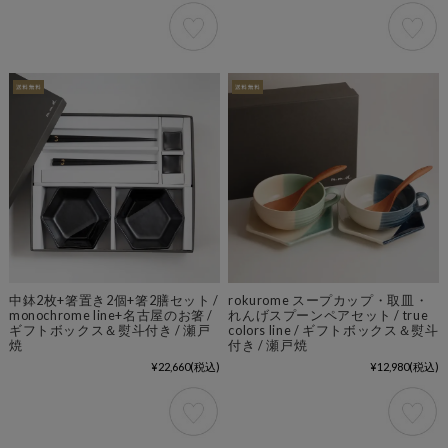
中鉢2枚+箸置き2個+箸2膳セット /
rokurome スープカップ・取皿・
monochrome line+名古屋のお箸 /
れんげスプーンペアセット / true
ギフトボックス＆熨斗付き / 瀬戸
colors line / ギフトボックス＆熨斗
焼
付き / 瀬戸焼
¥22,660
(税込)
¥12,980
(税込)