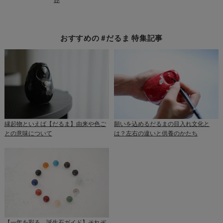
おすすめの #だるま 特集記事
縁起物といえば【だるま】由来や色ご
願いを込めるだるまの目入れ文化と
との意味について
は？左右の違いと供養のかたち
【一年を彩る、誕生石ガイド】それぞ