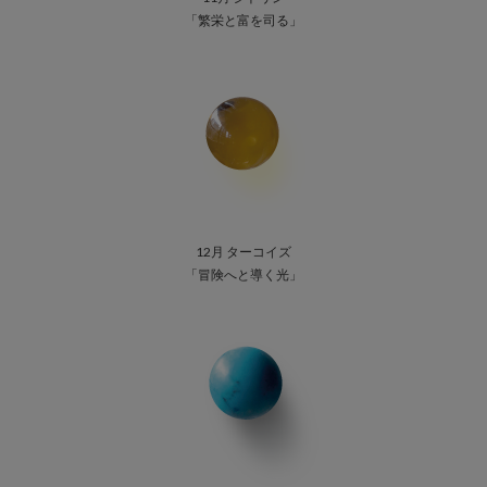
「繁栄と富を司る」
12月 ターコイズ
「冒険へと導く光」