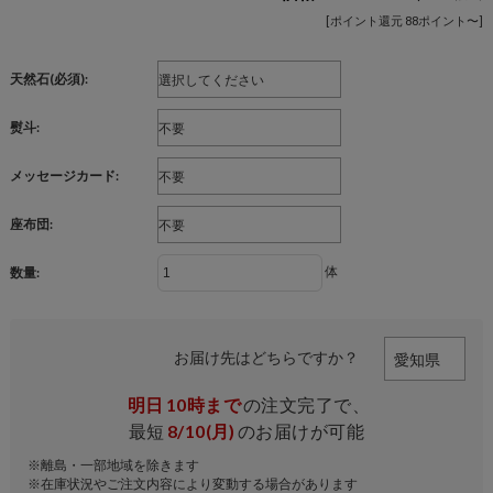
[ポイント還元 88ポイント〜]
天然石(必須):
熨斗:
メッセージカード:
座布団:
体
数量:
お届け先はどちらですか？
明日
10時まで
の注文完了で、
最短
8/10(月)
のお届けが可能
※離島・一部地域を除きます
※在庫状況やご注文内容により変動する場合があります