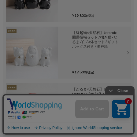
¥19,800
(税込)
【縁起物×天然石】Jeramic
開運招福セット / 招き猫×だ
るま / 白 / 3体セット / ギフト
ボックス付き / 瀬戸焼
¥19,800
(税込)
【だるま×天然石】Jeramic
DARUMA / 赤 / 1体 / ギフトボ
ックス付き / 瀬戸焼
¥8,800
(税込)