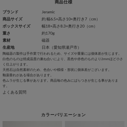
商品仕様
ブランド
Jeramic
商品サイズ
約 幅6.5×高さ10×奥行き7（cm）
ボックスサイズ
幅18×高さ8.3×奥行き20（cm）
重さ
約170g
素材
磁器
生産地
日本（愛知県瀬戸市）
陶磁器の製作は手作業で行われるため、サイズや重量には個体差が生じます。
商
白色のものは焼成温度の兼ね合いにより、黒色や赤色のものより2mmほど小さ
品
く仕上がります。
仕
天然石は自然素材のため、色合いや模様・形状に個体差がございます。
様
釉薬垂れがある場合があります。
色ムラが生じる事があります。商品毎の色みにばらつきが生じる事がありま
一
す。
覧
よくある質問
カラーバリエーション