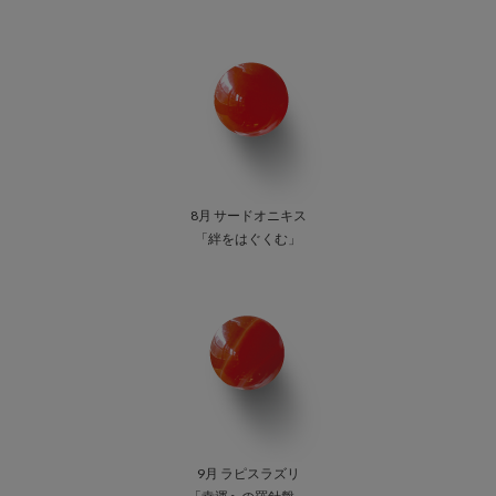
8月 サードオニキス
「絆をはぐくむ」
9月 ラピスラズリ