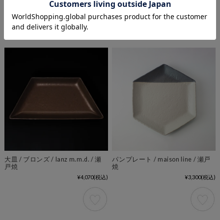
¥3,300
(税込)
¥3,300
(税込)
大皿 / ブロンズ / lanz m.m.d. / 瀬
パンプレート / maison line / 瀬戸
戸焼
焼
¥4,070
(税込)
¥3,300
(税込)