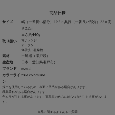
商品仕様
サイズ
幅（一番長い部分）19.5 × 奥行（一番長い部分）22 × 高
さ2.2cm
重さ約440g
電子レンジ
取り扱い
オーブン
食器洗い乾燥機
素材
半磁器
（瀬戸焼）
生産地
日本（愛知県瀬戸市）
ブランド
m.m.d.
カラーライ
true colors line
ン
荒土を使用しているため、表面に凹凸がある場合があります。
商
釉薬垂れがある場合があります。
品
色ムラが生じる事があります。商品毎の色みにばらつきが生じる事がありま
仕
す。
様
商品に関するよくあるご質問
一