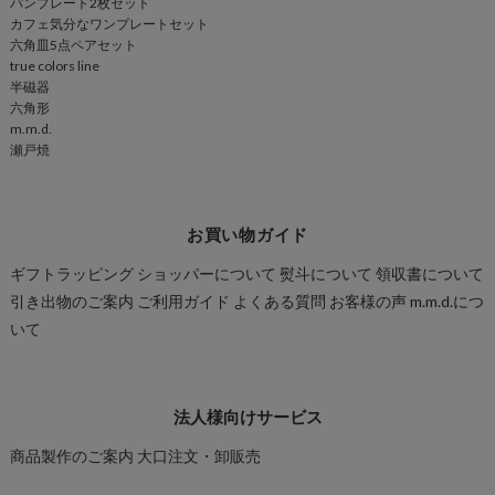
パンプレート2枚セット
カフェ気分なワンプレートセット
六角皿5点ペアセット
true colors line
半磁器
六角形
m.m.d.
瀬戸焼
お買い物ガイド
ギフトラッピング
ショッパーについて
熨斗について
領収書について
引き出物のご案内
ご利用ガイド
よくある質問
お客様の声
m.m.d.につ
いて
法人様向けサービス
商品製作のご案内
大口注文・卸販売