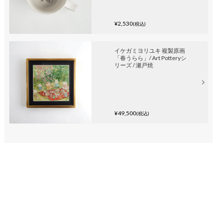
¥2,530
(税込)
イケガミヨリユキ 複製原画
「春うらら」/ Art Potteryシ
リーズ / 瀬戸焼
¥49,500
(税込)