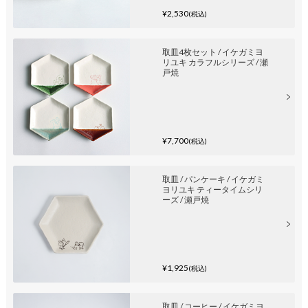
¥2,530
(税込)
取皿4枚セット / イケガミヨ
リユキ カラフルシリーズ / 瀬
戸焼
¥7,700
(税込)
取皿 / パンケーキ / イケガミ
ヨリユキ ティータイムシリ
ーズ / 瀬戸焼
¥1,925
(税込)
取皿 / コーヒー / イケガミヨ