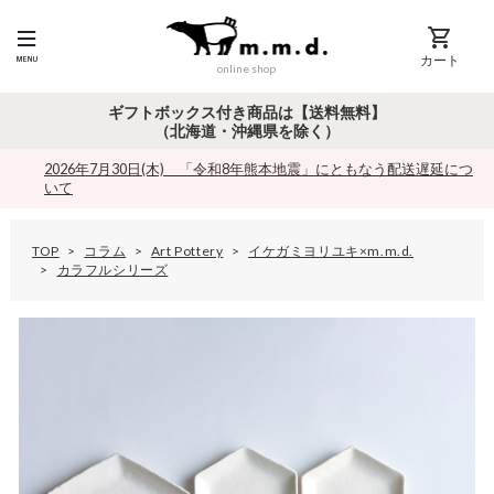
カート
online shop
ギフトボックス付き商品は【送料無料】
（北海道・沖縄県を除く）
2026年7月30日(木) 「令和8年熊本地震」にともなう配送遅延につ
いて
TOP
コラム
Art Pottery
イケガミヨリユキ×m.m.d.
カラフルシリーズ