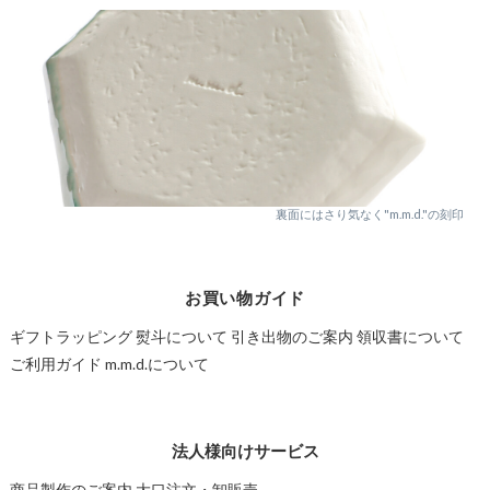
裏面にはさり気なく"m.m.d."の刻印
お買い物ガイド
ギフトラッピング
熨斗について
引き出物のご案内
領収書について
ご利用ガイド
m.m.d.について
法人様向けサービス
商品製作のご案内
大口注文・卸販売