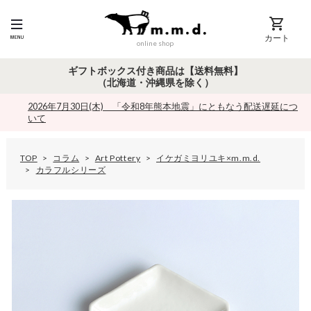
カート
online shop
ギフトボックス付き商品は【送料無料】
（北海道・沖縄県を除く）
2026年7月30日(木) 「令和8年熊本地震」にともなう配送遅延につ
いて
TOP
コラム
Art Pottery
イケガミヨリユキ×m.m.d.
カラフルシリーズ