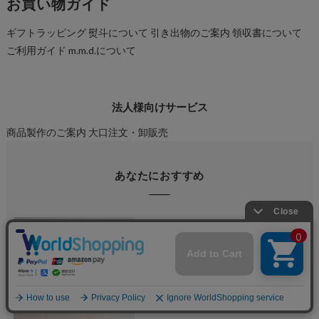
お買い物ガイド
ギフトラッピング
熨斗について
引き出物のご案内
領収書について
ご利用ガイド
m.m.d.について
法人様向けサービス
商品製作のご案内
大口注文・卸販売
あなたにおすすめ
【縁起物×天然石】Jeramic
開運招福セット / 招き猫×だ
るま / ゴールド / 3体セット /
ギフトボックス付き / 瀬戸焼