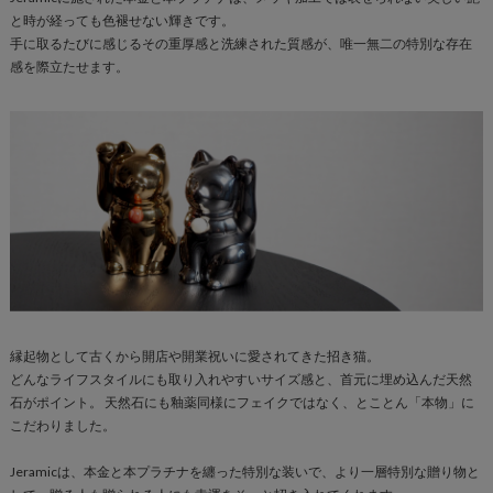
と時が経っても色褪せない輝きです。
手に取るたびに感じるその重厚感と洗練された質感が、唯一無二の特別な存在
感を際立たせます。
縁起物として古くから開店や開業祝いに愛されてきた招き猫。
どんなライフスタイルにも取り入れやすいサイズ感と、首元に埋め込んだ天然
石がポイント。 天然石にも釉薬同様にフェイクではなく、とことん「本物」に
こだわりました。
Jeramicは、本金と本プラチナを纏った特別な装いで、より一層特別な贈り物と