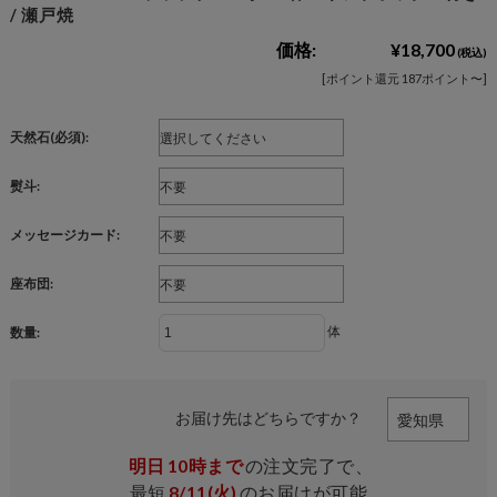
/ 瀬戸焼
価格:
¥18,700
(税込)
[ポイント還元 187ポイント〜]
天然石(必須):
熨斗:
メッセージカード:
座布団:
体
数量:
お届け先はどちらですか？
明日
10時まで
の注文完了で、
最短
8/11(火)
のお届けが可能