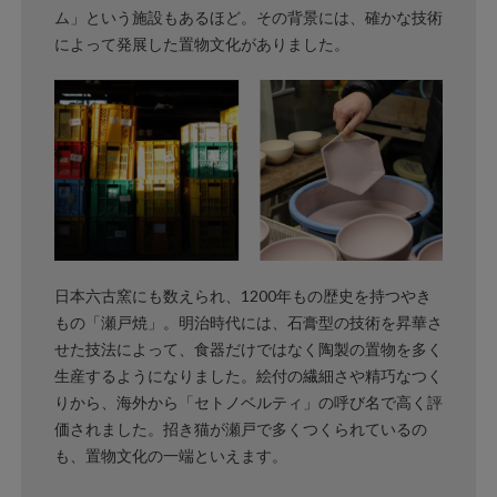
ム」という施設もあるほど。その背景には、確かな技術
によって発展した置物文化がありました。
日本六古窯にも数えられ、1200年もの歴史を持つやき
もの「瀬戸焼」。明治時代には、石膏型の技術を昇華さ
せた技法によって、食器だけではなく陶製の置物を多く
生産するようになりました。絵付の繊細さや精巧なつく
りから、海外から「セトノベルティ」の呼び名で高く評
価されました。招き猫が瀬戸で多くつくられているの
も、置物文化の一端といえます。