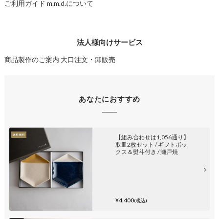
ご利用ガイド
m.m.d.について
法人様向けサービス
商品製作のご案内
大口注文・卸販売
あなたにおすすめ
【組み合わせは1,056通り】
取皿2枚セット / ギフトボッ
クス＆熨斗付き / 瀬戸焼
¥4,400
(税込)