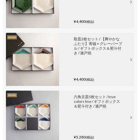
¥4,400
(税込)
取皿2枚セット / 【爽やかな
ふたり】青磁 + グレーパープ
ル / ギフトボックス＆熨斗付
き / 瀬戸焼
¥4,400
(税込)
六角豆皿5枚セット / true
colors line / ギフトボックス
＆熨斗付き / 瀬戸焼
¥5,280
(税込)