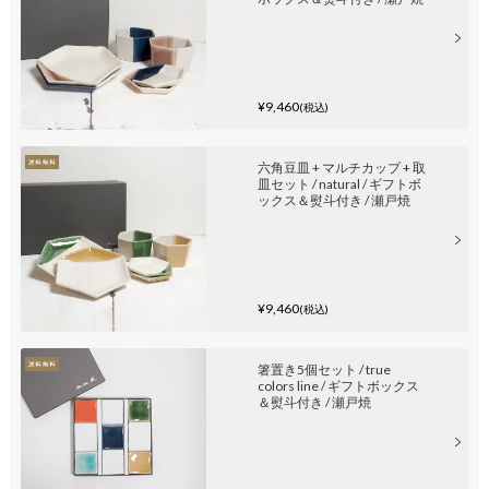
¥9,460
(税込)
六角豆皿 + マルチカップ + 取
皿セット / natural / ギフトボ
ックス＆熨斗付き / 瀬戸焼
¥9,460
(税込)
箸置き5個セット / true
colors line / ギフトボックス
＆熨斗付き / 瀬戸焼