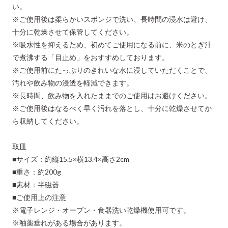
い。
※ご使用後は柔らかいスポンジで洗い、長時間の浸水は避け、
十分に乾燥させて保管してください。
※吸水性を抑えるため、初めてご使用になる前に、米のとぎ汁
で煮沸する「目止め」をおすすめしております。
※ご使用前にたっぷりのきれいな水に浸していただくことで、
汚れや飲み物の浸透を軽減できます。
※長時間、飲み物を入れたままでのご使用はお避けください。
※ご使用後はなるべく早く汚れを落とし、十分に乾燥させてか
ら収納してください。
取皿
■サイズ：約縦15.5×横13.4×高さ2cm
■重さ：約200g
■素材：半磁器
■ご使用上の注意
※電子レンジ・オーブン・食器洗い乾燥機使用可です。
※釉薬垂れがある場合があります。