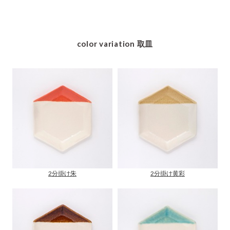
color variation 取皿
2分掛け朱
2分掛け黄彩