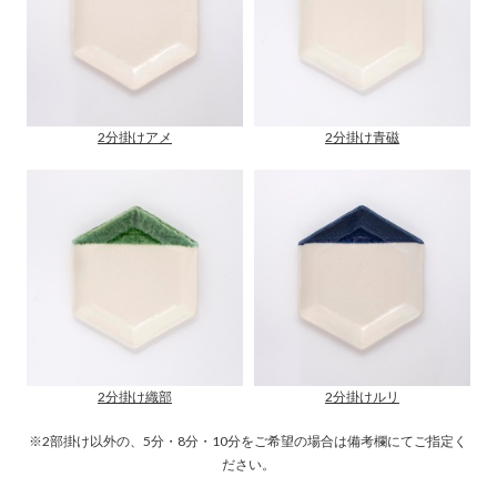
2分掛けアメ
2分掛け青磁
2分掛け織部
2分掛けルリ
※2部掛け以外の、5分・8分・10分をご希望の場合は備考欄にてご指定く
ださい。