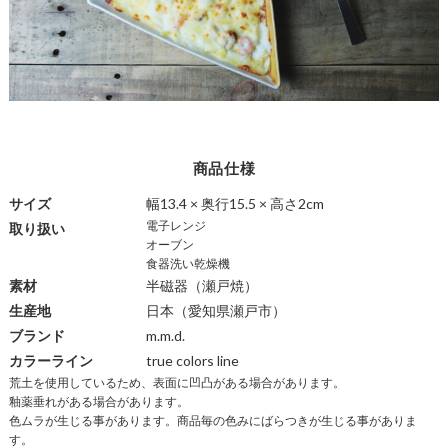
商品仕様
サイズ
幅13.4 × 奥行15.5 × 高さ2cm
電子レンジ
取り扱い
オーブン
食器洗い乾燥機
素材
半磁器
（瀬戸焼）
生産地
日本（愛知県瀬戸市）
ブランド
m.m.d.
カラーライン
true colors line
荒土を使用しているため、表面に凹凸がある場合があります。
商
釉薬垂れがある場合があります。
品
色ムラが生じる事があります。商品毎の色みにばらつきが生じる事がありま
仕
す。