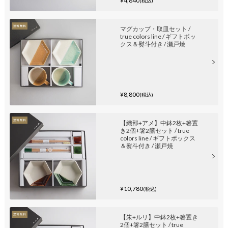
¥4,840
(税込)
マグカップ・取皿セット /
true colors line / ギフトボッ
クス＆熨斗付き / 瀬戸焼
¥8,800
(税込)
【織部+アメ】中鉢2枚+箸置
き2個+箸2膳セット / true
colors line / ギフトボックス
＆熨斗付き / 瀬戸焼
¥10,780
(税込)
【朱+ルリ】中鉢2枚+箸置き
2個+箸2膳セット / true