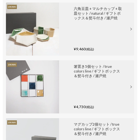
六角豆皿 + マルチカップ + 取
皿セット / natural / ギフトボ
ックス＆熨斗付き / 瀬戸焼
¥9,460
(税込)
箸置き5個セット / true
colors line / ギフトボックス
＆熨斗付き / 瀬戸焼
¥4,730
(税込)
マグカップ2個セット / true
colors line / ギフトボックス
＆熨斗付き / 瀬戸焼