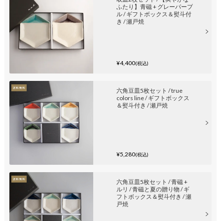
ふたり】青磁 + グレーパープ
ル / ギフトボックス＆熨斗付
き / 瀬戸焼
¥4,400
(税込)
六角豆皿5枚セット / true
colors line / ギフトボックス
＆熨斗付き / 瀬戸焼
¥5,280
(税込)
六角豆皿5枚セット / 青磁 +
ルリ / 青磁と夏の贈り物 / ギ
フトボックス＆熨斗付き / 瀬
戸焼