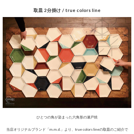
取皿 2分掛け / true colors line
ひとつの角が染まった六角形の瀬戸焼
当店オリジナルブランド「m.m.d.」より、true colors lineの取皿のご紹介で