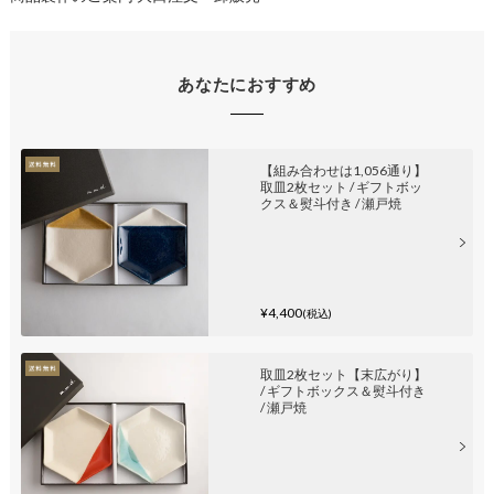
あなたにおすすめ
【組み合わせは1,056通り】
取皿2枚セット / ギフトボッ
クス＆熨斗付き / 瀬戸焼
¥4,400
(税込)
取皿2枚セット【末広がり】
/ ギフトボックス＆熨斗付き
/ 瀬戸焼