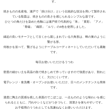
す。
焼きものの名産地、瀬戸で「掛け分け」という伝統的な技法を用いて製作され
ている取皿は、焼きものの良さを感じられるシンプルな器です。
ひとつの角だけを染めた色釉には瀬戸焼で代表的な「朱」「黄彩」「アメ」
「青磁」「織部」「ルリ」の6色を使用しました。
縁起の良いモチーフとして古くから親しまれている六角形は、蜂の巣のように
繋がる形。
何枚かを並べて、繋げるようにテーブルコーディネートしていただいても素敵
です。
毎日お使いいただけるうつわ
密度の細かい土を高温の熱で焼きしめて作っていますので強度があり、割れに
くく、欠けにくいです。
電子レンジ・食洗機・オーブンがお使いいただけ、日々のメンテナンスも簡単
です。
適度に陶土の質感を残した表面のでこぼこは、一点もののような味わいを感じ
られるとともに、汚れやシミなどがつきづらく、清潔さを保ちやすいです。
お子様用のうつわとしても気兼ねなくお使いいただけます。