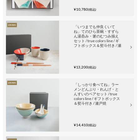
¥10,780
(税込)
「いつまでも仲良くいて
ね」てのひら茶碗・すずら
ん湯呑み・箸のむつみ揃え
セット / true colors line / ギ
フトボックス＆熨斗付き / 瀬
戸焼
¥13,200
(税込)
「しっかり食べてね」ラー
メンどんぶり・れんげ・と
んすいのペアセット / true
colors line / ギフトボックス
＆熨斗付き / 瀬戸焼
¥14,410
(税込)