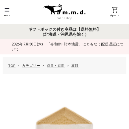
カート
online shop
ギフトボックス付き商品は【送料無料】
（北海道・沖縄県を除く）
2026年7月30日(木) 「令和8年熊本地震」にともなう配送遅延につ
いて
TOP
カテゴリー
取皿・豆皿
取皿