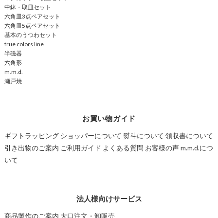
中鉢・取皿セット
六角皿3点ペアセット
六角皿5点ペアセット
基本のうつわセット
true colors line
半磁器
六角形
m.m.d.
瀬戸焼
お買い物ガイド
ギフトラッピング
ショッパーについて
熨斗について
領収書について
引き出物のご案内
ご利用ガイド
よくある質問
お客様の声
m.m.d.につ
いて
法人様向けサービス
商品製作のご案内
大口注文・卸販売