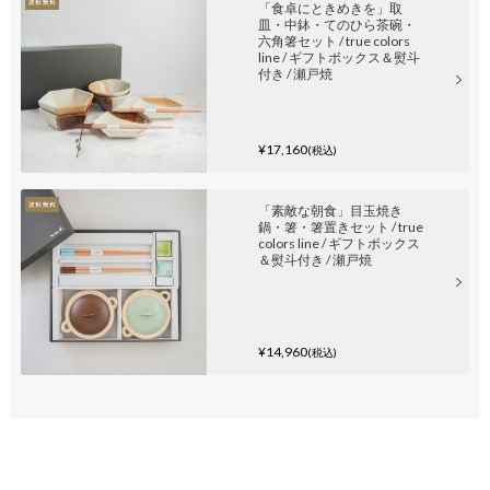
「食卓にときめきを」取
皿・中鉢・てのひら茶碗・
六角箸セット / true colors
line / ギフトボックス＆熨斗
付き / 瀬戸焼
¥17,160
(税込)
「素敵な朝食」目玉焼き
鍋・箸・箸置きセット / true
colors line / ギフトボックス
＆熨斗付き / 瀬戸焼
¥14,960
(税込)