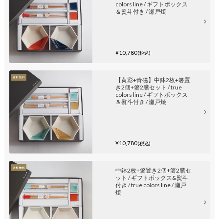
colors line / ギフトボックス
＆熨斗付き / 瀬戸焼
¥10,780
(税込)
【黄彩+青磁】中鉢2枚+箸置
き2個+箸2膳セット / true
colors line / ギフトボックス
＆熨斗付き / 瀬戸焼
¥10,780
(税込)
中鉢2枚+箸置き2個+箸2膳セ
ット / ギフトボックス&熨斗
付き / true colors line / 瀬戸
焼