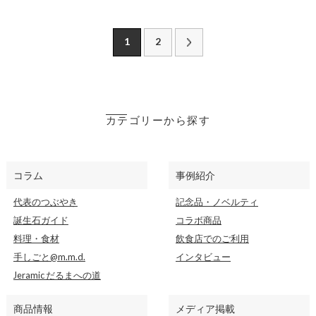
1
2
カテゴリーから探す
コラム
事例紹介
代表のつぶやき
記念品・ノベルティ
誕生石ガイド
コラボ商品
料理・食材
飲食店でのご利用
手しごと@m.m.d.
インタビュー
Jeramic だるまへの道
商品情報
メディア掲載