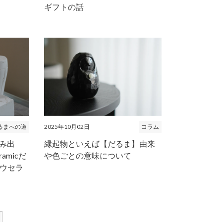
ギフトの話
 だるまへの道
2025年10月02日
コラム
生み出
縁起物といえば【だるま】由来
amicだ
や色ごとの意味について
ウセラ