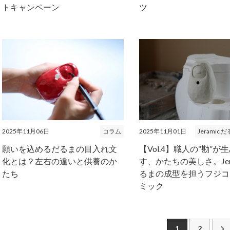
トキャンペーン
ツ
2025年11月01日
Jeramic
2025年11月06日
コラム
【Vol.4】職人の“勘”が
願いを込めるだるまの目入れ文
す、かたちの美しさ。Jer
化とは？左右の違いと供養のか
るまの成型を担うフジコ
たち
ミック
1
2