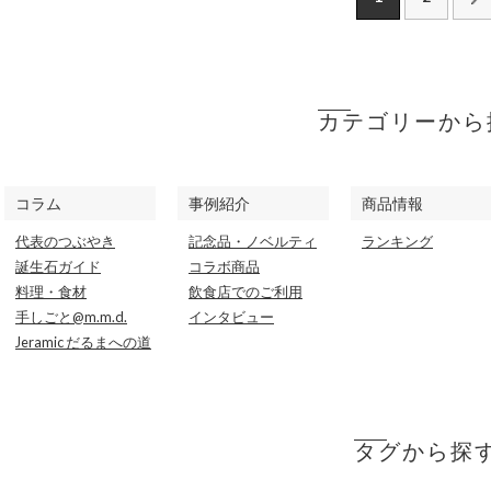
カテゴリーから
コラム
事例紹介
商品情報
代表のつぶやき
記念品・ノベルティ
ランキング
誕生石ガイド
コラボ商品
料理・食材
飲食店でのご利用
手しごと@m.m.d.
インタビュー
Jeramic だるまへの道
タグから探