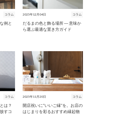
コラム
2025年12月04日
コラム
な例と
だるまの色と飾る場所 ― 意味か
ら選ぶ最適な置き方ガイド
コラム
2025年11月20日
コラム
とは？
開店祝いに“いいご縁”を。お店の
放すコ
はじまりを彩るおすすめ縁起物