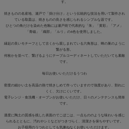
す。
焼きものの名産地、瀬戸で「掛け分け」という伝統的な技法を用いて製作され
ている取皿は、焼きものの良さを感じられるシンプルな器です。
ひとつの角だけを染めた色釉には瀬戸焼で代表的な「朱」「黄彩」「アメ」
「青磁」「織部」「ルリ」の6色を使用しました。
縁起の良いモチーフとして古くから親しまれている六角形は、蜂の巣のように
繋がる形。
何枚かを並べて、繋げるようにテーブルコーディネートしていただいても素敵
です。
毎日お使いいただけるうつわ
密度の細かい土を高温の熱で焼きしめて作っていますので強度があり、割れに
くく、欠けにくいです。
電子レンジ・食洗機・オーブンがお使いいただけ、日々のメンテナンスも簡単
です。
適度に陶土の質感を残した表面のでこぼこは、一点もののような味わいを感じ
られるとともに、汚れやシミなどがつきづらく、清潔さを保ちやすいです。
お子様用のうつわとしても気兼ねなくお使いいただけます。