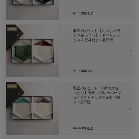
¥4,400
(税込)
取皿2枚セット【足りない部
分を補い合う】 / ギフトボッ
クス＆熨斗付き / 瀬戸焼
¥4,400
(税込)
取皿2枚セット / 【爽やかな
ふたり】青磁 + グレーパープ
ル / ギフトボックス＆熨斗付
き / 瀬戸焼
¥4,400
(税込)