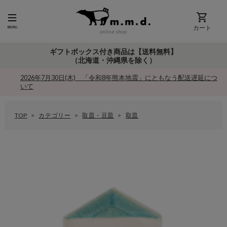
カート
online shop
ギフトボックス付き商品は【送料無料】
（北海道・沖縄県を除く）
2026年7月30日(木) 「令和8年熊本地震」にともなう配送遅延につ
いて
TOP
カテゴリー
取皿・豆皿
取皿