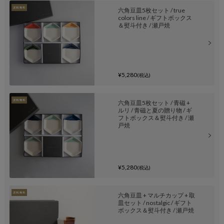
六角豆皿5枚セット / true
colors line / ギフトボックス
＆熨斗付き / 瀬戸焼
¥5,280
(税込)
六角豆皿5枚セット / 青磁 +
ルリ / 青磁と夏の贈り物 / ギ
フトボックス＆熨斗付き / 瀬
戸焼
¥5,280
(税込)
六角豆皿 + マルチカップ + 取
皿セット / nostalgic / ギフト
ボックス＆熨斗付き / 瀬戸焼