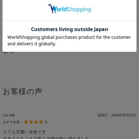
中鉢・取皿セット
六角皿3点ペアセット
六角皿5点ペアセット
基本のうつわセット
true colors line
半磁器
六角形
m.m.d.
瀬戸焼
お客様の声
Carol様
投稿日：
2026年05月01日
おすすめ度：
とても可愛い水色です
大きさもちょうど良くて他の色も揃えました