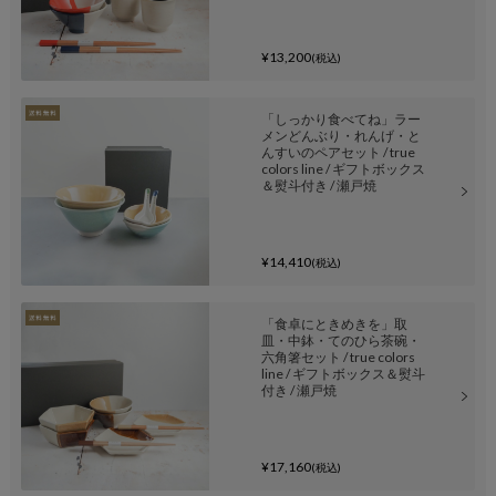
¥13,200
(税込)
「しっかり食べてね」ラー
メンどんぶり・れんげ・と
んすいのペアセット / true
colors line / ギフトボックス
＆熨斗付き / 瀬戸焼
¥14,410
(税込)
「食卓にときめきを」取
皿・中鉢・てのひら茶碗・
六角箸セット / true colors
line / ギフトボックス＆熨斗
付き / 瀬戸焼
¥17,160
(税込)