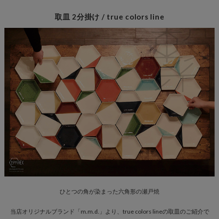
取皿 2分掛け / true colors line
ひとつの角が染まった六角形の瀬戸焼
当店オリジナルブランド「m.m.d.」より、true colors lineの取皿のご紹介で