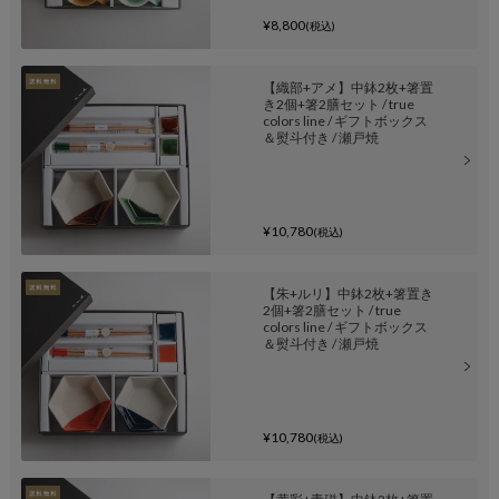
¥8,800
(税込)
【織部+アメ】中鉢2枚+箸置
き2個+箸2膳セット / true
colors line / ギフトボックス
＆熨斗付き / 瀬戸焼
¥10,780
(税込)
【朱+ルリ】中鉢2枚+箸置き
2個+箸2膳セット / true
colors line / ギフトボックス
＆熨斗付き / 瀬戸焼
¥10,780
(税込)