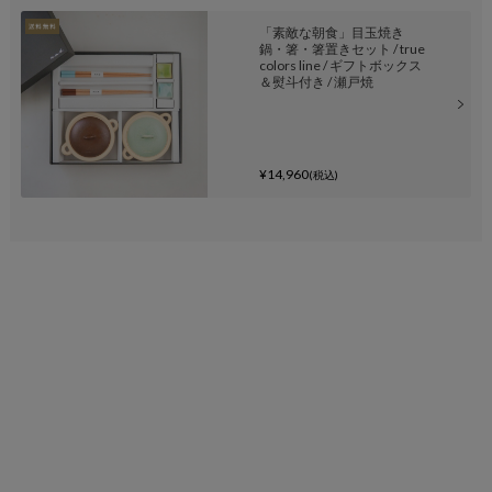
「素敵な朝食」目玉焼き
鍋・箸・箸置きセット / true
colors line / ギフトボックス
＆熨斗付き / 瀬戸焼
¥14,960
(税込)