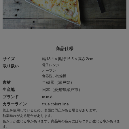
商品仕様
サイズ
幅13.4 × 奥行15.5 × 高さ2cm
電子レンジ
取り扱い
オーブン
食器洗い乾燥機
素材
半磁器
（瀬戸焼）
生産地
日本（愛知県瀬戸市）
ブランド
m.m.d.
カラーライン
true colors line
荒土を使用しているため、表面に凹凸がある場合があります。
商
釉薬垂れがある場合があります。
品
色ムラが生じる事があります。商品毎の色みにばらつきが生じる事がありま
仕
す。