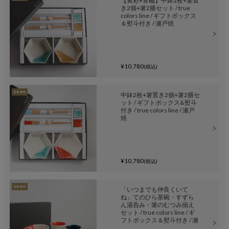
【黄彩+青磁】中鉢2枚+箸置
き2個+箸2膳セット / true
colors line / ギフトボックス
＆熨斗付き / 瀬戸焼
¥10,780
(税込)
中鉢2枚+箸置き2個+箸2膳セ
ット / ギフトボックス&熨斗
付き / true colors line / 瀬戸
焼
¥10,780
(税込)
「いつまでも仲良くいて
ね」てのひら茶碗・すずら
ん湯呑み・箸のむつみ揃え
セット / true colors line / ギ
フトボックス＆熨斗付き / 瀬
戸焼