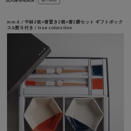
m.m.d. / 中鉢2枚+箸置き2個+箸2膳セット ギフトボック
ス&熨斗付き / true colors line