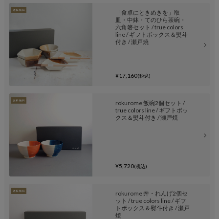
「食卓にときめきを」取
皿・中鉢・てのひら茶碗・
六角箸セット / true colors
line / ギフトボックス＆熨斗
付き / 瀬戸焼
¥17,160
(税込)
rokurome 飯碗2個セット /
true colors line / ギフトボッ
クス＆熨斗付き / 瀬戸焼
¥5,720
(税込)
rokurome 丼・れんげ2個セ
ット / true colors line / ギフ
トボックス＆熨斗付き / 瀬戸
焼