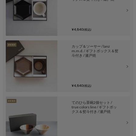
¥4,840
(税込)
カップ＆ソーサー / lanz
m.m.d. / ギフトボックス＆熨
斗付き / 瀬戸焼
¥4,840
(税込)
てのひら茶碗2個セット /
true colors line / ギフトボッ
クス＆熨斗付き / 瀬戸焼