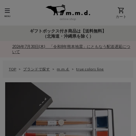
カート
online shop
ギフトボックス付き商品は【送料無料】
（北海道・沖縄県を除く）
2026年7月30日(木) 「令和8年熊本地震」にともなう配送遅延につ
いて
TOP
ブランドで探す
m.m.d.
true colors line