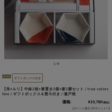
1
/
8
ギフトボックス付き
【朱+ルリ】中鉢2枚+箸置き2個+箸2膳セット / true colors
line / ギフトボックス＆熨斗付き / 瀬戸焼
価格:
¥10,780
(税込)
[ポイント還元 107ポイント〜]