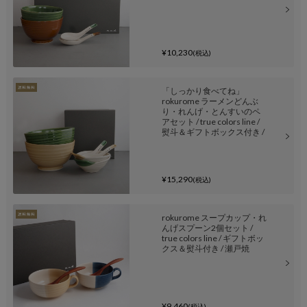
¥10,230
(税込)
「しっかり食べてね」
rokurome ラーメンどんぶ
り・れんげ・とんすいのペ
アセット / true colors line /
熨斗＆ギフトボックス付き /
瀬戸焼
¥15,290
(税込)
rokurome スープカップ・れ
んげスプーン2個セット /
true colors line / ギフトボッ
クス＆熨斗付き / 瀬戸焼
¥9,460
(税込)