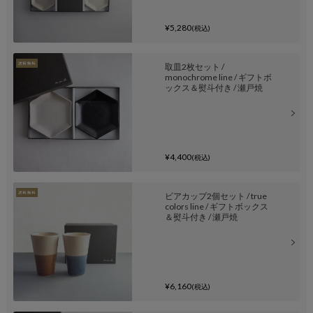
¥5,280
(税込)
取皿2枚セット /
monochrome line / ギフトボ
ックス＆熨斗付き / 瀬戸焼
¥4,400
(税込)
ビアカップ2個セット / true
colors line / ギフトボックス
＆熨斗付き / 瀬戸焼
¥6,160
(税込)