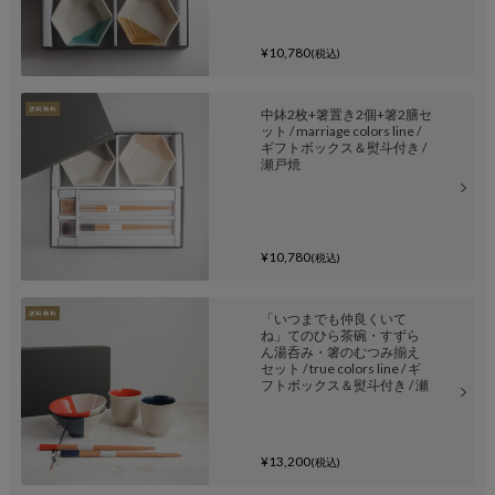
¥10,780
(税込)
中鉢2枚+箸置き2個+箸2膳セ
ット / marriage colors line /
ギフトボックス＆熨斗付き /
瀬戸焼
¥10,780
(税込)
「いつまでも仲良くいて
ね」てのひら茶碗・すずら
ん湯呑み・箸のむつみ揃え
セット / true colors line / ギ
フトボックス＆熨斗付き / 瀬
戸焼
¥13,200
(税込)