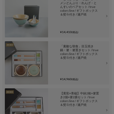
メンどんぶり・れんげ・と
んすいのペアセット / true
colors line / ギフトボックス
＆熨斗付き / 瀬戸焼
¥14,410
(税込)
「素敵な朝食」目玉焼き
鍋・箸・箸置きセット / true
colors line / ギフトボックス
＆熨斗付き / 瀬戸焼
¥14,960
(税込)
【黄彩+青磁】中鉢2枚+箸置
き2個+箸2膳セット / true
colors line / ギフトボックス
＆熨斗付き / 瀬戸焼