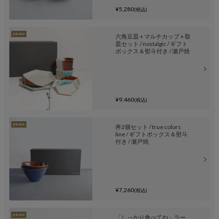
¥5,280
(税込)
六角豆皿 + マルチカップ + 取
皿セット / nostalgic / ギフト
ボックス＆熨斗付き / 瀬戸焼
¥9,460
(税込)
丼2個セット / true colors
line / ギフトボックス＆熨斗
付き / 瀬戸焼
¥7,260
(税込)
「しっかり食べてね」ラー