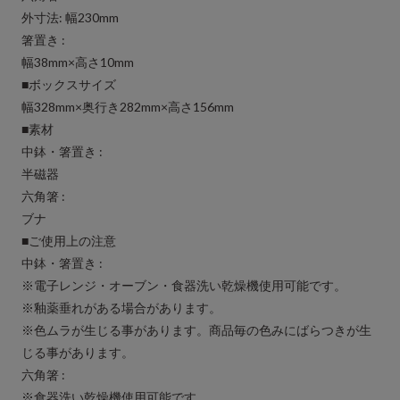
外寸法: 幅230mm
箸置き :
幅38mm×高さ10mm
■ボックスサイズ
幅328mm×奥行き282mm×高さ156mm
■素材
中鉢・箸置き :
半磁器
六角箸 :
ブナ
■ご使用上の注意
中鉢・箸置き :
※電子レンジ・オーブン・食器洗い乾燥機使用可能です。
※釉薬垂れがある場合があります。
※色ムラが生じる事があります。商品毎の色みにばらつきが生
じる事があります。
六角箸 :
※食器洗い乾燥機使用可能です。