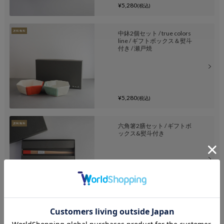
¥5,280
(税込)
中鉢2個セット / true colors
line / ギフトボックス＆熨斗
付き / 瀬戸焼
¥5,280
(税込)
六角箸2膳セット / ギフトボ
ックス&熨斗付き
¥4,840
(税込)
六角箸 + 箸置きセット / ギフ