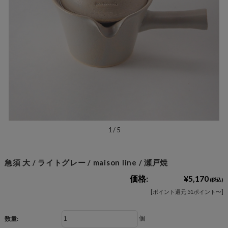
1
/
5
急須 大 / ライトグレー / maison line / 瀬戸焼
価格:
¥5,170
(税込)
[ポイント還元 51ポイント〜]
個
数量: