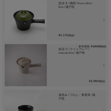
急須 大 / 織部 / true colors
line / 瀬戸焼
¥5,170
(税込)
参考価格:
¥3,850
(税込)
急須 小 / ライトグレー /
maison line / 瀬戸焼
¥3,080
(税込)
湯呑み / うのふ・青唐津 / 瀬
戸焼