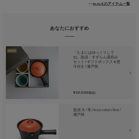
>>
m.m.d.のアイテム一覧
あなたにおすすめ
「たまにはゆっくりして
ね」急須・すずらん湯呑み
セット / ギフトボックス＆熨
斗付き / 瀬戸焼
¥10,010
(税込)
急須 大 / 朱 / true colors line /
瀬戸焼