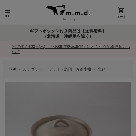
カート
online shop
ギフトボックス付き商品は【送料無料】
（北海道・沖縄県を除く）
2026年7月30日(木) 「令和8年熊本地震」にともなう配送遅延につ
いて
TOP
カテゴリー
ポット・急須・お茶小物
急須