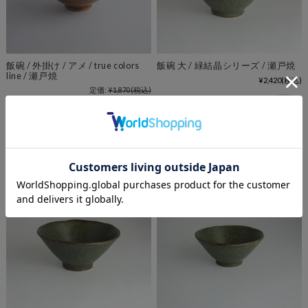
飯碗 / 外掛け / アメ / true colors
飯碗 大 / 緑結晶シリーズ / 瀬戸焼
line / 瀬戸焼
¥2,420
(税込)
定価:
¥1,870
(税込)
価格:
¥1,540
(税込)