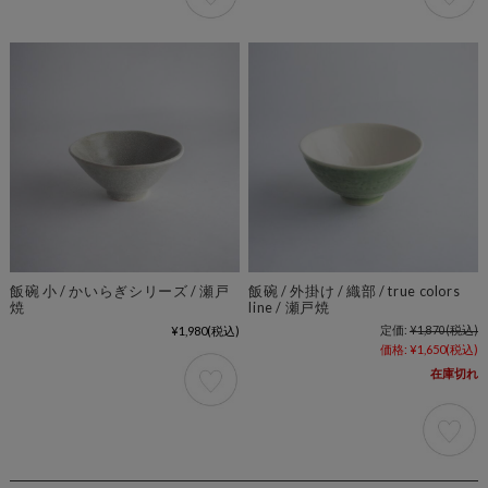
飯碗 小 / かいらぎシリーズ / 瀬戸
飯碗 / 外掛け / 織部 / true colors
焼
line / 瀬戸焼
¥1,980
(税込)
定価:
¥1,870
(税込)
価格:
¥1,650
(税込)
在庫切れ