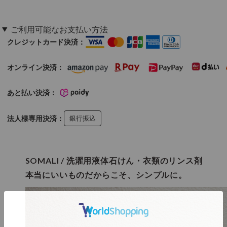
ご利用可能なお支払い方法
クレジットカード決済：
オンライン決済：
あと払い決済：
法人様専用決済：
銀行振込
SOMALI / 洗濯用液体石けん・衣類のリンス剤
本当にいいものだからこそ、シンプルに。