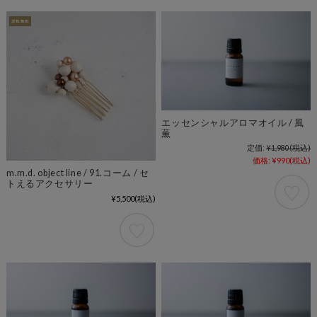
エッセンシャルアロマオイル / 風
薫
定価:
¥1,980
(税込)
価格:
¥990
(税込)
m.m.d. object line / 91.コーム / セ
トえるアクセサリー
¥5,500
(税込)