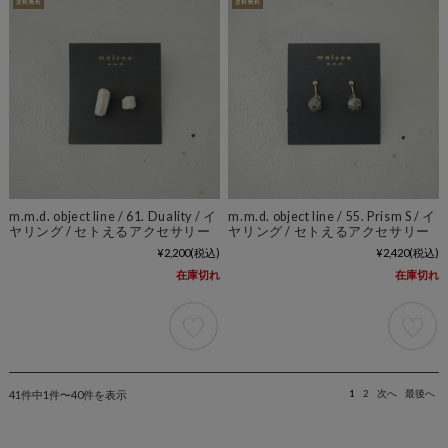
m.m.d. object line / 61. Duality / イ
m.m.d. object line / 55. Prism S / イ
ヤリング / セトえるアクセサリー
ヤリング / セトえるアクセサリー
¥2,200
(税込)
¥2,420
(税込)
在庫切れ
在庫切れ
41件中1件〜40件を表示
1
2
次へ
最後へ