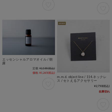
エッセンシャルアロマオイル / 朝
露
定価:
¥2,530
(税込)
価格:
¥1,265
(税込)
m.m.d. object line / 114.ネックレ
ス / セトえるアクセサリー
¥2,750
(税込)
在庫切れ