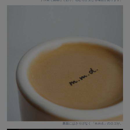
裏面にはさりげなく 「m.m.d.」のロゴが。