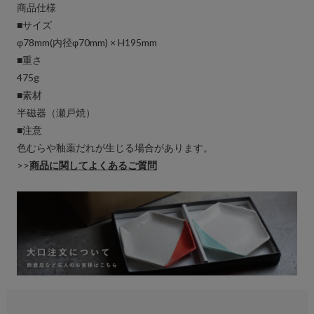
商品仕様
■サイズ
φ78mm(内径φ70mm) × H195mm
■重さ
475g
■素材
半磁器（瀬戸焼）
■注意
色むらや釉薬だれが生じる場合があります。
>>
商品に関してよくあるご質問