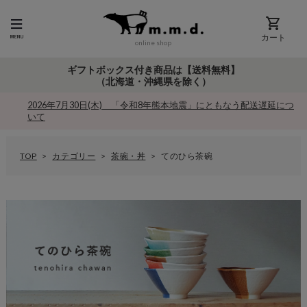
カート
online shop
ギフトボックス付き商品は【送料無料】
（北海道・沖縄県を除く）
2026年7月30日(木) 「令和8年熊本地震」にともなう配送遅延につ
いて
TOP
カテゴリー
茶碗・丼
てのひら茶碗