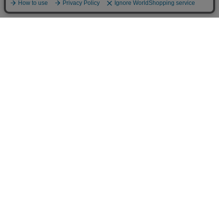
INFOMATION
お支払い方法
クレジットカード決済
オンライン決済
法人様専用決済
あと払い決済
銀行振込
送料について
770円(税込)となります。お届け先が北海道・沖縄県の場合は1,980円(税