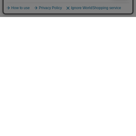
INFOMATION
お支払い方法
クレジットカード決済
オンライン決済
法人様専用決済
あと払い決済
銀行振込
送料について