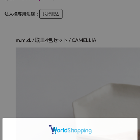
法人様専用決済：
銀行振込
m.m.d. / 取皿4色セット / CAMELLIA