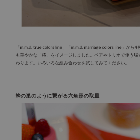
「m.m.d. true colors line」「m.m.d. marriage col
も華やかな「椿」をイメージしました。ペアやトリオで使う場
わります。いろいろな組み合わせを試してみてください。
蜂の巣のように繋がる六角形の取皿