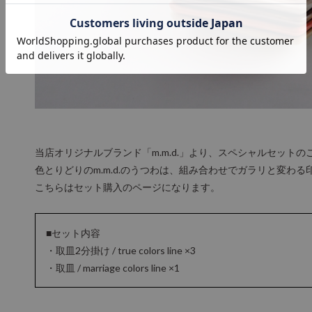
当店オリジナルブランド「m.m.d.」より、スペシャルセットの
色とりどりのm.m.d.のうつわは、組み合わせでガラリと変わ
こちらはセット購入のページになります。
■セット内容
・取皿2分掛け / true colors line ×3
・取皿 / marriage colors line ×1