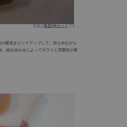
写真は
取皿4色セット
です。
ors line」から4色の暖色をピックアップして、控えめながら
合、組み合わせによってガラリと雰囲気が変