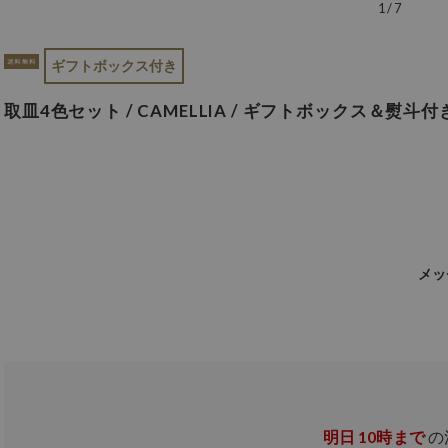
1
/
7
ギフトボックス付き
取皿4色セット / CAMELLIA / ギフトボックス＆熨斗付き
メッ
明日
10時まで
の