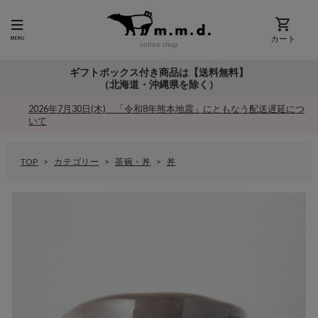
カート
online shop
ギフトボックス付き商品は【送料無料】
（北海道・沖縄県を除く）
2026年7月30日(木) 「令和8年熊本地震」にともなう配送遅延につ
いて
TOP
カテゴリー
茶碗・丼
丼