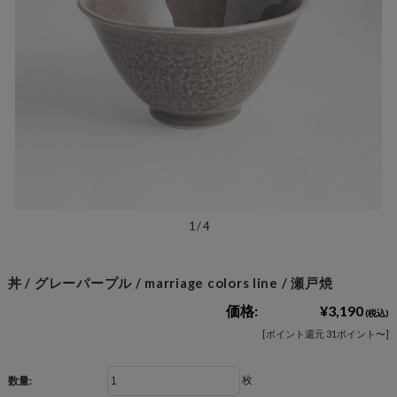
1
/
4
丼 / グレーパープル / marriage colors line / 瀬戸焼
価格:
¥3,190
(税込)
[ポイント還元 31ポイント〜]
枚
数量: