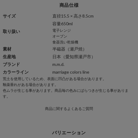
商品仕様
サイズ
直径15.5 × 高さ8.5cm
容量650ml
電子レンジ
取り扱い
オーブン
食器洗い乾燥機
素材
半磁器
（瀬戸焼）
生産地
日本（愛知県瀬戸市）
ブランド
m.m.d.
カラーライン
marriage colors line
荒土を使用しているため、表面に凹凸がある場合があります。
商
釉薬垂れがある場合があります。
品
色ムラが生じる事があります。商品毎の色みにばらつきが生じる事がありま
仕
す。
様
商品に関するよくあるご質問
一
覧
バリエーション