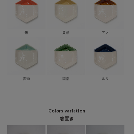
朱
黄彩
アメ
青磁
織部
ルリ
Colors variation
箸置き