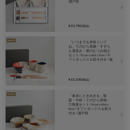
瀬戸焼
¥10,780
(税込)
「いつまでも仲良くいて
ね」てのひら茶碗・すずら
ん湯呑み・箸のむつみ揃え
セット / true colors line / ギ
フトボックス＆熨斗付き / 瀬
戸焼
¥13,200
(税込)
「食卓にときめきを」取
皿・中鉢・てのひら茶碗・
六角箸セット / true colors
line / ギフトボックス＆熨斗
付き / 瀬戸焼