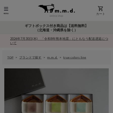
カート
online shop
ギフトボックス付き商品は【送料無料】
（北海道・沖縄県を除く）
2026年7月30日(木) 「令和8年熊本地震」にともなう配送遅延につ
いて
TOP
ブランドで探す
m.m.d.
true colors line