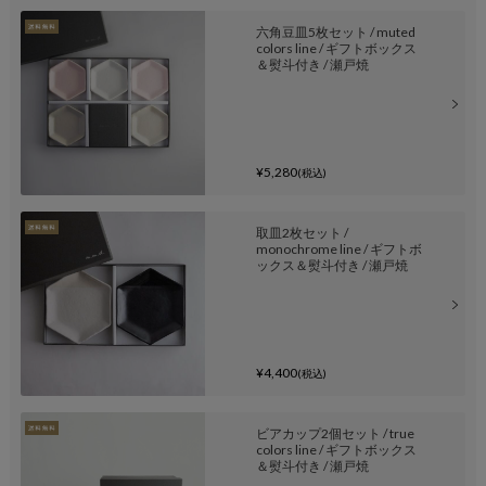
六角豆皿5枚セット / muted
colors line / ギフトボックス
＆熨斗付き / 瀬戸焼
¥5,280
(税込)
取皿2枚セット /
monochrome line / ギフトボ
ックス＆熨斗付き / 瀬戸焼
¥4,400
(税込)
ビアカップ2個セット / true
colors line / ギフトボックス
＆熨斗付き / 瀬戸焼