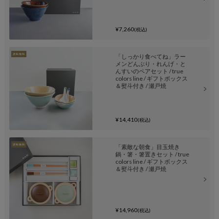
¥7,260
(税込)
「しっかり食べてね」ラー
メンどんぶり・れんげ・と
んすいのペアセット / true
colors line / ギフトボックス
＆熨斗付き / 瀬戸焼
¥14,410
(税込)
「素敵な朝食」目玉焼き
鍋・箸・箸置きセット / true
colors line / ギフトボックス
＆熨斗付き / 瀬戸焼
¥14,960
(税込)