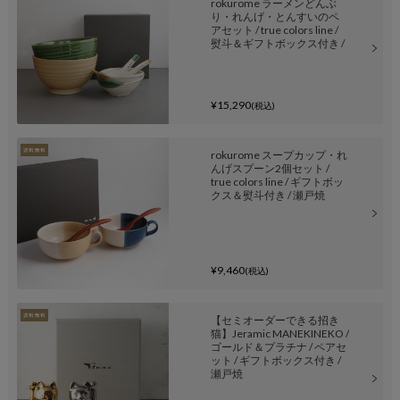
rokurome ラーメンどんぶ
り・れんげ・とんすいのペ
アセット / true colors line /
熨斗＆ギフトボックス付き /
瀬戸焼
¥15,290
(税込)
rokurome スープカップ・れ
んげスプーン2個セット /
true colors line / ギフトボッ
クス＆熨斗付き / 瀬戸焼
¥9,460
(税込)
【セミオーダーできる招き
猫】Jeramic MANEKINEKO /
ゴールド＆プラチナ / ペアセ
ット / ギフトボックス付き /
瀬戸焼