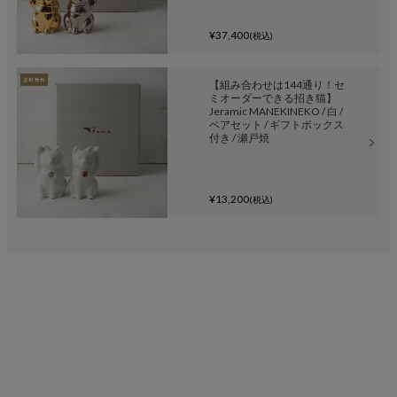
¥37,400
(税込)
【組み合わせは144通り！セ
ミオーダーできる招き猫】
Jeramic MANEKINEKO / 白 /
ペアセット / ギフトボックス
付き / 瀬戸焼
¥13,200
(税込)