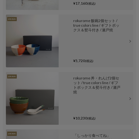
¥17,160
(税込)
rokurome 飯碗2個セット /
true colors line / ギフトボッ
クス＆熨斗付き / 瀬戸焼
¥5,720
(税込)
rokurome 丼・れんげ2個セ
ット / true colors line / ギフ
トボックス＆熨斗付き / 瀬戸
焼
¥10,230
(税込)
「しっかり食べてね」