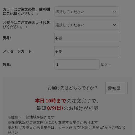
カラーはご注文の際、備考欄
にご記載ください。：
お熨斗はご注文画面よりお選
びください。：
熨斗:
メッセージカード:
セット
数量:
お届け先はどちらですか？
本日
10時まで
の注文完了で、
最短
8/9(日)
のお届けが可能
※離島・一部地域を除きます
※在庫状況やご注文内容により変動する場合があります
※お届け希望日がある場合は、カート画面で"お届け希望日"からご指定く
ださい