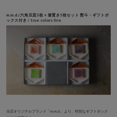
m.m.d./六角豆皿5枚 + 箸置き5枚セット 熨斗・ギフトボ
ックス付き / true colors line
当店オリジナルブランド「m.m.d.」より、特別なギフトボック