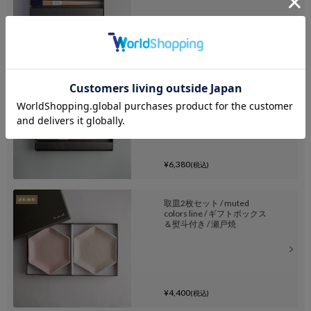
¥4,840
(税込)
六角箸 + 箸置きセット / ギフ
トボックス＆熨斗付き / 瀬戸
焼
¥6,380
(税込)
取皿2枚セット / muted
colors line / ギフトボックス
＆熨斗付き / 瀬戸焼
¥4,400
(税込)