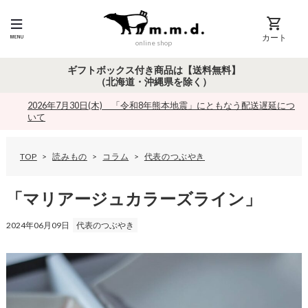
カート
online shop
ギフトボックス付き商品は【送料無料】
（北海道・沖縄県を除く）
2026年7月30日(木) 「令和8年熊本地震」にともなう配送遅延につ
いて
TOP
読みもの
コラム
代表のつぶやき
「
マ
リ
「マリアージュカラーズライン」
ア
ー
2024年06月09日
代表のつぶやき
ジ
ュ
カ
ラ
ー
ズ
ラ