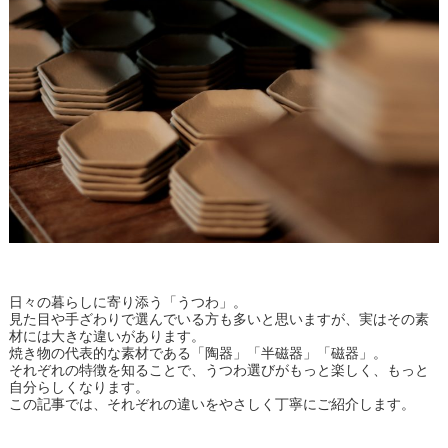
半
磁
器
・
磁
器
】
の
ち
が
い
、
知
っ
て
い
ま
す
日々の暮らしに寄り添う「うつわ」。
か
見た目や手ざわりで選んでいる方も多いと思いますが、実はその素
？
材には大きな違いがあります。
焼き物の代表的な素材である「陶器」「半磁器」「磁器」。
それぞれの特徴を知ることで、うつわ選びがもっと楽しく、もっと
自分らしくなります。
この記事では、それぞれの違いをやさしく丁寧にご紹介します。