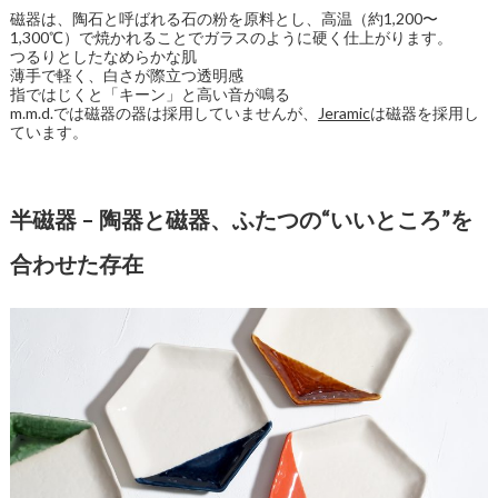
磁器は、陶石と呼ばれる石の粉を原料とし、高温（約1,200〜
1,300℃）で焼かれることでガラスのように硬く仕上がります。
つるりとしたなめらかな肌
薄手で軽く、白さが際立つ透明感
指ではじくと「キーン」と高い音が鳴る
m.m.d.では磁器の器は採用していませんが、
Jeramic
は磁器を採用し
ています。
半磁器 – 陶器と磁器、ふたつの“いいところ”を
合わせた存在