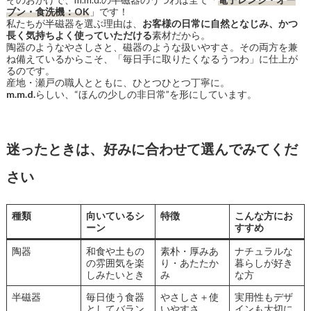
ブン・食洗機：OK
」です！
私たちが半磁器を選ぶ理由は、
お客様の日常に自然となじみ、かつ
長く気持ちよく使っていただける
素材だから。
陶器のようなやさしさと、磁器のような扱いやすさ。その両方を兼
ね備えているからこそ、「毎日手に取りたくなるうつわ」に仕上が
るのです。
産地・瀬戸の職人とともに、ひとつひとつ丁寧に。
m.m.d.
らしい、“ほんの少しの非日常”を形にしています。
迷ったときは、好みに合わせて選んでみてくだ
さい
種類
向いているシ
特徴
こんな方にお
ーン
すすめ
陶器
和食や土もの
素朴・厚みあ
ナチュラルな
の雰囲気を楽
り・あたたか
暮らしが好き
しみたいとき
み
な方
半磁器
毎日使う食器
やさしさ＋使
実用性もデザ
としてバラン
いやすさ
インも大切に