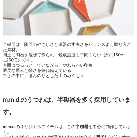
半磁器は、陶器のやさしさと磁器の丈夫さをバランスよく取り入れ
た素材。
陶土に陶石を混ぜて作られ、焼成温度も中間くらい（約1,150〜
1,250℃）です。
表面はつるっとしていながら、やわらかい印象
適度な厚みと軽さを兼ね備えている
白さの中に、ほんのりとした土のぬくもり
m.m.d.のうつわは、半磁器を多く採用していま
す。
m.m.d.
のオリジナルアイテムは、この
半磁器
を中心に制作していま
す。
そのおかげで、m.m.d.の半磁器のうつわは全て「
電子レンジ・オー