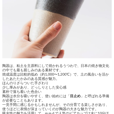
陶器は、粘土を主原料にして焼かれるうつわで、日本の焼き物文化
の中でも最も親しみのある素材です。
焼成温度は比較的低め（約1,000〜1,200℃）で、土の風合いを活か
したあたたかみのある質感が魅力。
ほんのりざらついた手ざわり
少し厚みがあり、どっしりとした安心感
素朴で落ち着いた色合い
陶器は水分を吸いやすく、使い始めには「
目止め
」と呼ばれる準備
が必要なこともあります。
一見手間に感じるかもしれませんが、その分育てる楽しさがあり、
使うほどに表情が深まっていくのが陶器の大きな魅力です。
吸水性の魅力を活用して、m.m.d.で人気の
ビアカップ
は水に10分ほ