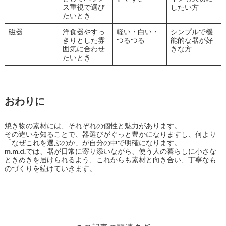
ス重視で選び
したい方
たいとき
磁器
洋食器やすっ
軽い・白い・
シンプルで機
きりとした雰
つるつる
能的な器が好
囲気に合わせ
きな方
たいとき
おわりに
焼き物の素材には、それぞれの個性と魅力があります。
その違いを知ることで、器選びがぐっと豊かになりますし、何より
「なぜこれを選ぶのか」が自分の中で明確になります。
m.m.d.
では、器が日常に寄り添いながら、使う人の暮らしに小さな
ときめきを届けられるよう、これからも素材と向き合い、丁寧なも
のづくりを続けていきます。