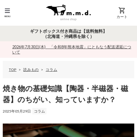
カート
online shop
ギフトボックス付き商品は【送料無料】
（北海道・沖縄県を除く）
2026年7月30日(木) 「令和8年熊本地震」にともなう配送遅延につ
いて
TOP
読みもの
コラム
焼
き
物
焼き物の基礎知識【陶器・半磁器・磁
の
基
器】のちがい、知っていますか？
礎
知
2025年05月29日
識
コラム
【
陶
器
・