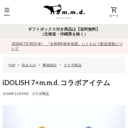
カート
online shop
ギフトボックス付き商品は【送料無料】
（北海道・沖縄県を除く）
2026年7月30日(木) 「令和8年熊本地震」にともなう配送遅延につ
いて
TOP
読みもの
事例紹介
コラボ商品
i
D
O
iDOLISH 7×m.m.d. コラボアイテム
L
I
2018年11月09日
コラボ商品
S
H
7
×
m
.
m