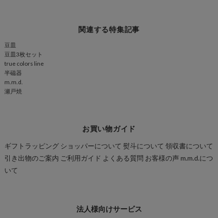
関連する特集記事
豆皿
豆皿3枚セット
true colors line
半磁器
m.m.d.
瀬戸焼
お買い物ガイド
ギフトラッピング
ショッパーについて
熨斗について
領収書について
引き出物のご案内
ご利用ガイド
よくある質問
お客様の声
m.m.d.につ
いて
法人様向けサービス