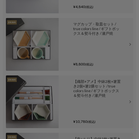
¥4,840
(税込)
マグカップ・取皿セット /
true colors line / ギフトボッ
クス＆熨斗付き / 瀬戸焼
¥8,800
(税込)
【織部+アメ】中鉢2枚+箸置
き2個+箸2膳セット / true
colors line / ギフトボックス
＆熨斗付き / 瀬戸焼
¥10,780
(税込)
【朱+ルリ】中鉢2枚+箸置き