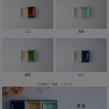
アメ
青磁
織部
ルリ
その他の「豆皿」シリーズ