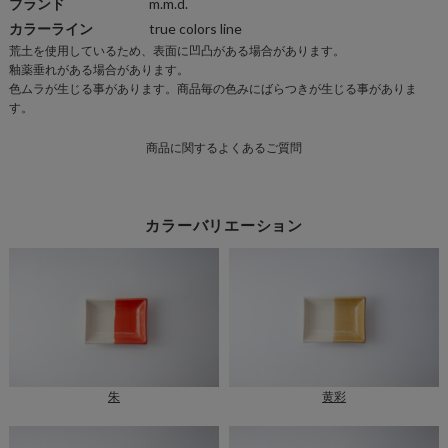
ブランド
m.m.d.
カラーライン
true colors line
荒土を使用しているため、表面に凹凸がある場合があります。
商
釉薬垂れがある場合があります。
品
色ムラが生じる事があります。商品毎の色みにばらつきが生じる事がありま
仕
す。
様
商品に関するよくあるご質問
一
覧
カラーバリエーション
朱
黄彩