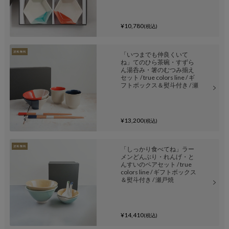
¥10,780
(税込)
「いつまでも仲良くいて
ね」てのひら茶碗・すずら
ん湯呑み・箸のむつみ揃え
セット / true colors line / ギ
フトボックス＆熨斗付き / 瀬
戸焼
¥13,200
(税込)
「しっかり食べてね」ラー
メンどんぶり・れんげ・と
んすいのペアセット / true
colors line / ギフトボックス
＆熨斗付き / 瀬戸焼
¥14,410
(税込)