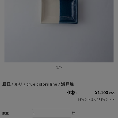
1
/
9
豆皿 / ルリ / true colors line / 瀬戸焼
価格:
¥1,100
(税込)
[ポイント還元 11ポイント〜]
枚
数量: