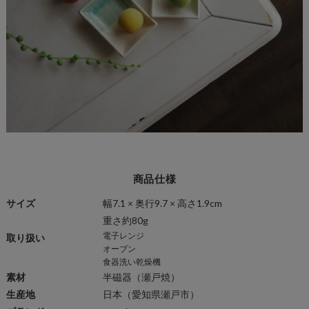
商品仕様
サイズ
幅7.1 × 奥行9.7 × 高さ1.9cm
重さ約80g
電子レンジ
取り扱い
オーブン
食器洗い乾燥機
素材
半磁器
（瀬戸焼）
生産地
日本（愛知県瀬戸市）