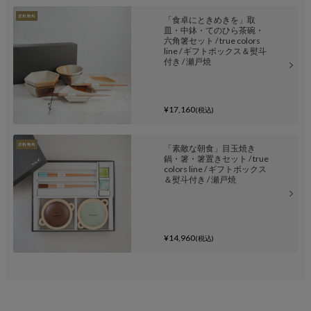
「食卓にときめきを」取
皿・中鉢・てのひら茶碗・
六角箸セット / true colors
line / ギフトボックス＆熨斗
付き / 瀬戸焼
¥17,160
(税込)
「素敵な朝食」目玉焼き
鍋・箸・箸置きセット / true
colors line / ギフトボックス
＆熨斗付き / 瀬戸焼
¥14,960
(税込)