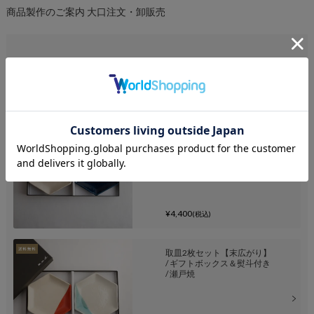
商品製作のご案内
大口注文・卸販売
あなたにおすすめ
【組み合わせは1,056通り】
取皿2枚セット / ギフトボッ
クス＆熨斗付き / 瀬戸焼
¥4,400
(税込)
取皿2枚セット【末広がり】
/ ギフトボックス＆熨斗付き
/ 瀬戸焼