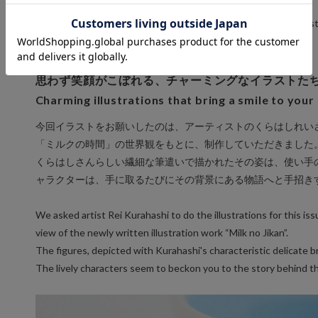
"m.m.d." is pleased to introduce a special mug created with artis
思わず笑顔がこぼれる、チャーミングなイラストた
Charming illustrations that bring a smile to your
今回イラストをお願いしたのは、アーティストのくらはしれい
「ミルクの時間」の世界観をもとに、制作していただきました
くらはしさんらしい繊細な筆遣いで描かれたその姿は、使い手
ャラクターは、手に取るたびにその背景にある物語へと手招き
We asked artist Rei Kurahashi to do the illustrations for this is
view of the newly written illustration work “Milk no Jikan”.
The figures, depicted with Kurahashi's characteristic delicate br
The lively characters seem to beckon you to the story behind t