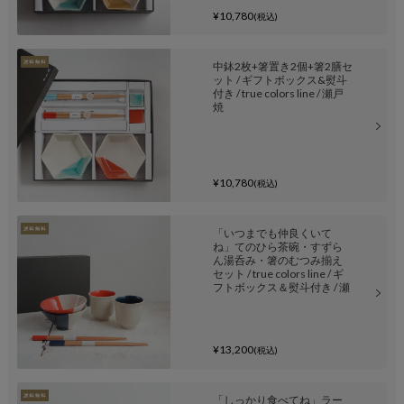
¥10,780
(税込)
中鉢2枚+箸置き2個+箸2膳セ
ット / ギフトボックス&熨斗
付き / true colors line / 瀬戸
焼
¥10,780
(税込)
「いつまでも仲良くいて
ね」てのひら茶碗・すずら
ん湯呑み・箸のむつみ揃え
セット / true colors line / ギ
フトボックス＆熨斗付き / 瀬
戸焼
¥13,200
(税込)
「しっかり食べてね」ラー