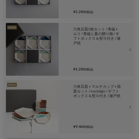
¥5,280
(税込)
六角豆皿5枚セット / 青磁 +
ルリ / 青磁と夏の贈り物 / ギ
フトボックス＆熨斗付き / 瀬
戸焼
¥5,280
(税込)
六角豆皿 + マルチカップ + 取
皿セット / nostalgic / ギフト
ボックス＆熨斗付き / 瀬戸焼
¥9,460
(税込)