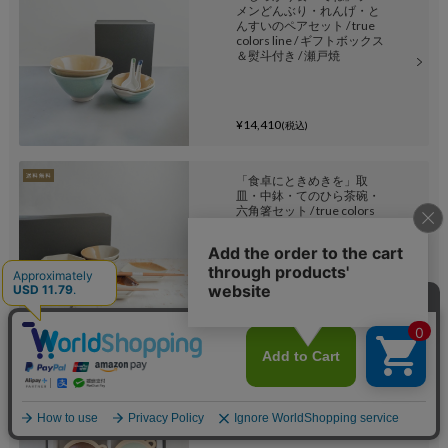
メンどんぶり・れんげ・と
んすいのペアセット / true
colors line / ギフトボックス
＆熨斗付き / 瀬戸焼
¥14,410
(税込)
「食卓にときめきを」取
皿・中鉢・てのひら茶碗・
六角箸セット / true colors
line / ギフトボックス＆熨斗
付き / 瀬戸焼
¥17,160
(税込)
「素敵な朝食」目玉焼き
鍋・箸・箸置きセット / true
colors line / ギフトボックス
＆熨斗付き / 瀬戸焼