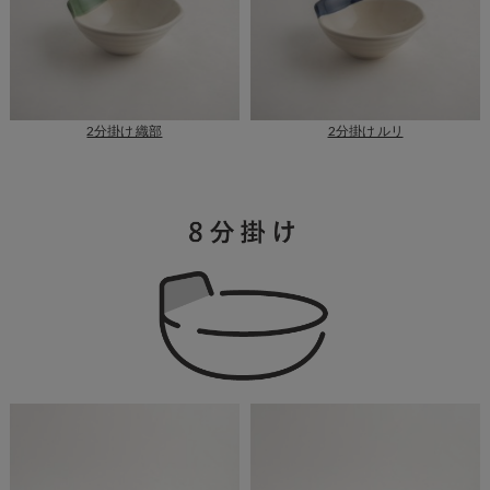
2分掛け 織部
2分掛け ルリ