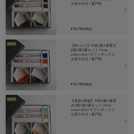
＆熨斗付き / 瀬戸焼
¥10,780
(税込)
【朱+ルリ】中鉢2枚+箸置き
2個+箸2膳セット / true
colors line / ギフトボックス
＆熨斗付き / 瀬戸焼
¥10,780
(税込)
【黄彩+青磁】中鉢2枚+箸置
き2個+箸2膳セット / true
colors line / ギフトボックス
＆熨斗付き / 瀬戸焼