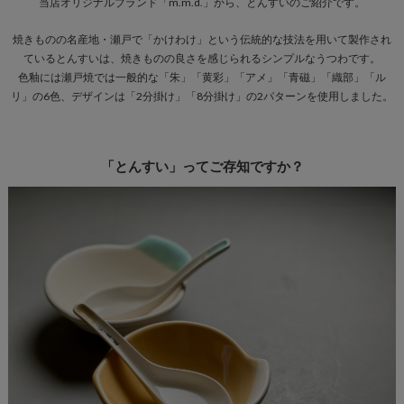
当店オリジナルブランド「m.m.d.」から、とんすいのご紹介です。
焼きものの名産地・瀬戸で「かけわけ」という伝統的な技法を用いて製作され
ているとんすいは、焼きものの良さを感じられるシンプルなうつわです。
色釉には瀬戸焼では一般的な「朱」「黄彩」「アメ」「青磁」「織部」「ル
リ」の6色、デザインは「2分掛け」「8分掛け」の2パターンを使用しました。
「とんすい」ってご存知ですか？