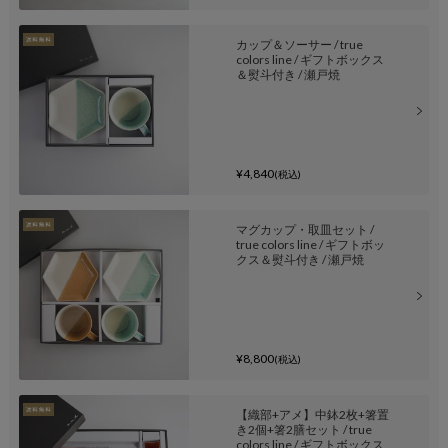
カップ＆ソーサー / true
colors line / ギフトボックス
＆熨斗付き / 瀬戸焼
¥4,840
(税込)
マグカップ・取皿セット /
true colors line / ギフトボッ
クス＆熨斗付き / 瀬戸焼
¥8,800
(税込)
【織部+アメ】中鉢2枚+箸置
き2個+箸2膳セット / true
colors line / ギフトボックス