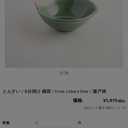
1
/
10
とんすい / 8分掛け 織部 / true colors line / 瀬戸焼
価格:
¥1,870
(税込)
[ポイント還元 18ポイント〜]
枚
数量: