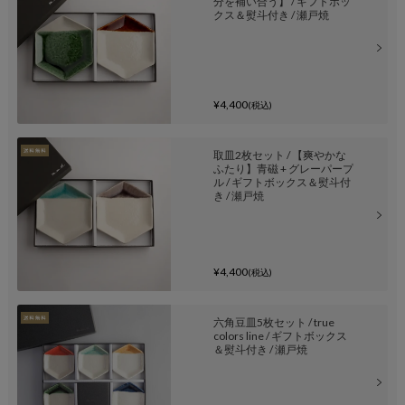
分を補い合う】 / ギフトボッ
クス＆熨斗付き / 瀬戸焼
¥4,400
(税込)
取皿2枚セット / 【爽やかな
ふたり】青磁 + グレーパープ
ル / ギフトボックス＆熨斗付
き / 瀬戸焼
¥4,400
(税込)
六角豆皿5枚セット / true
colors line / ギフトボックス
＆熨斗付き / 瀬戸焼