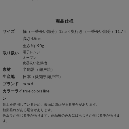
商品仕様
サイズ
幅（一番長い部分）12.5 × 奥行き（一番長い部分）11.7 ×
高さ4.5cm
重さ約190g
電子レンジ
取り扱い
オーブン
食器洗い乾燥機
素材
半磁器
（瀬戸焼）
生産地
日本（愛知県瀬戸市）
ブランド
m.m.d.
カラーライ
true colors line
ン
荒土を使用しているため、表面に凹凸がある場合があります。
商
釉薬垂れがある場合があります。
品
色ムラが生じる事があります。商品毎の色みにばらつきが生じる事がありま
仕
す。
様