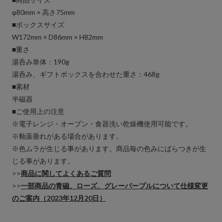
φ80mm × 高さ75mm
■ボックスサイズ
W172mm × D86mm × H82mm
■重さ
湯呑み単体：190g
湯呑み、ギフトボックスを合わせた重さ：468g
■素材
半磁器
■ご使用上の注意
※電子レンジ・オーブン・食器洗い乾燥機使用可能です。
※釉薬垂れがある場合があります。
※色ムラが生じる事があります。商品毎の色みにばらつきが生
じる事があります。
>>
商品に関してよくあるご質問
>>
一部商品の青磁、ローズ、グレーパープルについて仕様変更
のご案内（2023年12月20日）