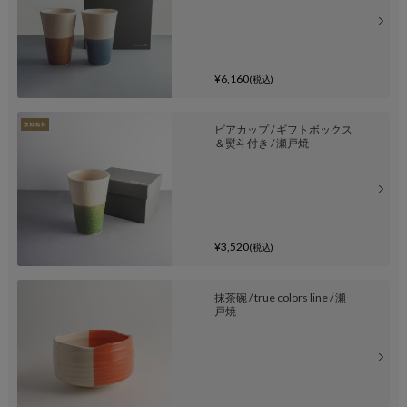
¥6,160
(税込)
ビアカップ / ギフトボックス
＆熨斗付き / 瀬戸焼
¥3,520
(税込)
抹茶碗 / true colors line / 瀬
戸焼