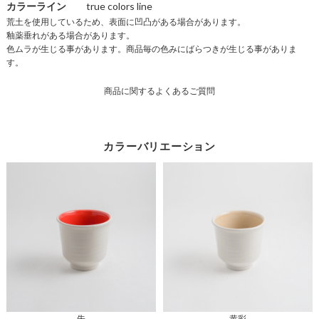
カラーライン
true colors line
荒土を使用しているため、表面に凹凸がある場合があります。
商
釉薬垂れがある場合があります。
品
色ムラが生じる事があります。商品毎の色みにばらつきが生じる事がありま
仕
す。
様
商品に関するよくあるご質問
一
覧
カラーバリエーション
朱
黄彩