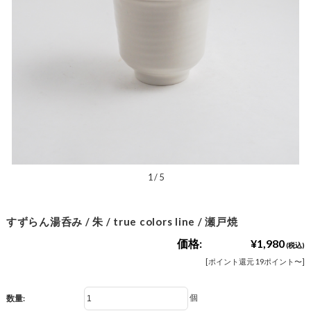
1
/
5
すずらん湯呑み / 朱 / true colors line / 瀬戸焼
価格:
¥1,980
(税込)
[ポイント還元 19ポイント〜]
個
数量: