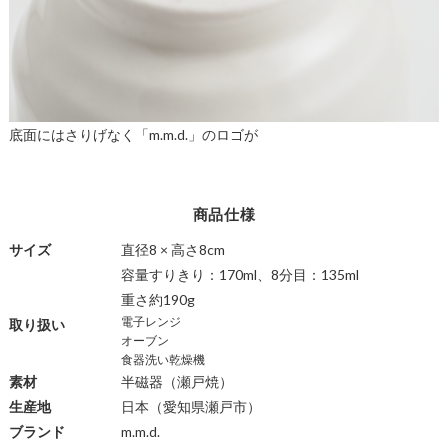
底面にはさりげなく「m.m.d.」のロゴが
商品仕様
サイズ
直径8 × 高さ8cm
容量すりきり：170ml、8分目：135ml
重さ約190g
電子レンジ
取り扱い
オーブン
食器洗い乾燥機
素材
半磁器
（瀬戸焼）
生産地
日本（愛知県瀬戸市）
ブランド
m.m.d.