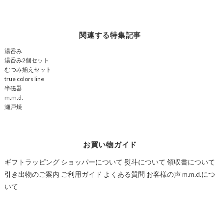
関連する特集記事
湯呑み
湯呑み2個セット
むつみ揃えセット
true colors line
半磁器
m.m.d.
瀬戸焼
お買い物ガイド
ギフトラッピング
ショッパーについて
熨斗について
領収書について
引き出物のご案内
ご利用ガイド
よくある質問
お客様の声
m.m.d.につ
いて