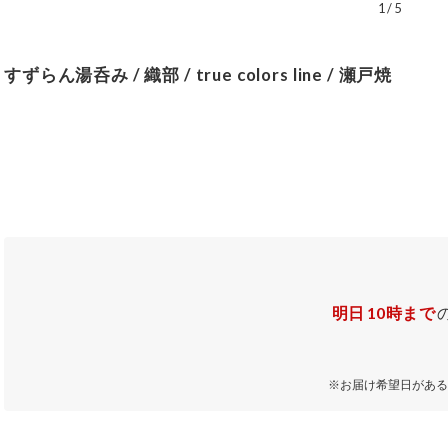
1
/
5
すずらん湯呑み / 織部 / true colors line / 瀬戸焼
明日
10時まで
※お届け希望日がある