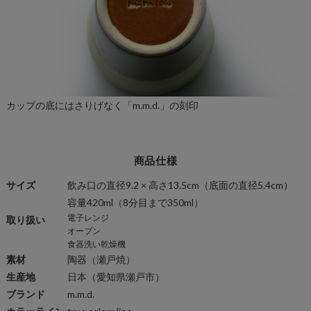
カップの底にはさりげなく「m.m.d.」の刻印
商品仕様
サイズ
飲み口の直径9.2 × 高さ13.5cm（底面の直径5.4cm）
容量420ml（8分目まで350ml）
電子レンジ
取り扱い
オーブン
食器洗い乾燥機
素材
陶器
（瀬戸焼）
生産地
日本（愛知県瀬戸市）
ブランド
m.m.d.