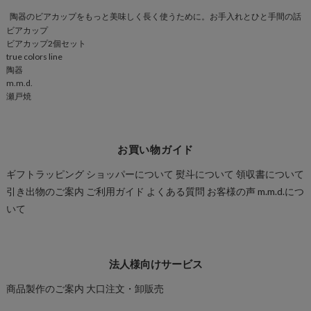
陶器のビアカップをもっと美味しく長く使うために。お手入れとひと手間の話
ビアカップ
ビアカップ2個セット
true colors line
陶器
m.m.d.
瀬戸焼
お買い物ガイド
ギフトラッピング
ショッパーについて
熨斗について
領収書について
引き出物のご案内
ご利用ガイド
よくある質問
お客様の声
m.m.d.につ
いて
法人様向けサービス
商品製作のご案内
大口注文・卸販売