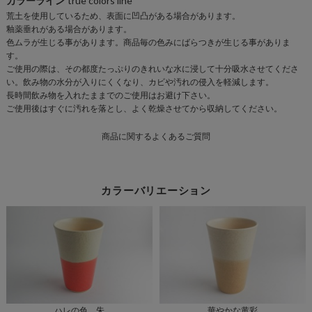
カラーライン
true colors line
荒土を使用しているため、表面に凹凸がある場合があります。
商
釉薬垂れがある場合があります。
品
色ムラが生じる事があります。商品毎の色みにばらつきが生じる事がありま
仕
す。
様
ご使用の際は、その都度たっぷりのきれいな水に浸して十分吸水させてくださ
い。飲み物の水分が入りにくくなり、カビや汚れの侵入を軽減します。
一
長時間飲み物を入れたままでのご使用はお避け下さい。
覧
ご使用後はすぐに汚れを落とし、よく乾燥させてから収納してください。
商品に関するよくあるご質問
カラーバリエーション
ハレの色、朱
華やかな黄彩