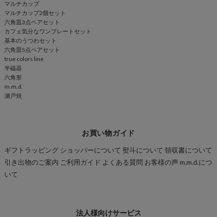
マルチカップ
マルチカップ2個セット
六角皿3点ペアセット
カフェ気分なワンプレートセット
基本のうつわセット
六角皿5点ペアセット
true colors line
半磁器
六角形
m.m.d.
瀬戸焼
お買い物ガイド
ギフトラッピング
ショッパーについて
熨斗について
領収書について
引き出物のご案内
ご利用ガイド
よくある質問
お客様の声
m.m.d.につ
いて
法人様向けサービス