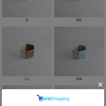
朱
黄彩
アメ
青磁