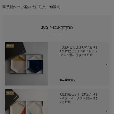
商品製作のご案内
大口注文・卸販売
あなたにおすすめ
【組み合わせは1,056通り】
取皿2枚セット / ギフトボッ
クス＆熨斗付き / 瀬戸焼
¥4,400
(税込)
取皿2枚セット【末広がり】
/ ギフトボックス＆熨斗付き
/ 瀬戸焼