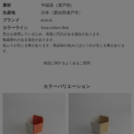
素材
半磁器
（瀬戸焼）
生産地
日本（愛知県瀬戸市）
ブランド
m.m.d.
カラーライン
true colors line
荒土を使用しているため、表面に凹凸がある場合があります。
商
釉薬垂れがある場合があります。
品
色ムラが生じる事があります。商品毎の色みにばらつきが生じる事がありま
仕
す。
様
商品に関するよくあるご質問
一
覧
カラーバリエーション