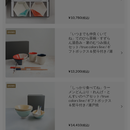
¥10,780
(税込)
「いつまでも仲良くいて
ね」てのひら茶碗・すずら
ん湯呑み・箸のむつみ揃え
セット / true colors line / ギ
フトボックス＆熨斗付き / 瀬
戸焼
¥13,200
(税込)
「しっかり食べてね」ラー
メンどんぶり・れんげ・と
んすいのペアセット / true
colors line / ギフトボックス
＆熨斗付き / 瀬戸焼
¥14,410
(税込)