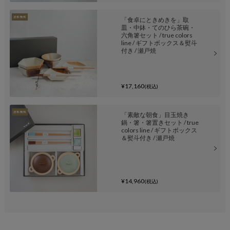
「食卓にときめきを」取
皿・中鉢・てのひら茶碗・
六角箸セット / true colors
line / ギフトボックス＆熨斗
付き / 瀬戸焼
¥17,160
(税込)
「素敵な朝食」目玉焼き
鍋・箸・箸置きセット / true
colors line / ギフトボックス
＆熨斗付き / 瀬戸焼
¥14,960
(税込)