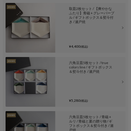
取皿2枚セット / 【爽やかな
ふたり】青磁 + グレーパープ
ル / ギフトボックス＆熨斗付
き / 瀬戸焼
¥4,400
(税込)
六角豆皿5枚セット / true
colors line / ギフトボックス
＆熨斗付き / 瀬戸焼
¥5,280
(税込)
六角豆皿5枚セット / 青磁 +
ルリ / 青磁と夏の贈り物 / ギ
フトボックス＆熨斗付き / 瀬
戸焼