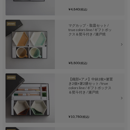
¥4,840
(税込)
マグカップ・取皿セット /
true colors line / ギフトボッ
クス＆熨斗付き / 瀬戸焼
¥8,800
(税込)
【織部+アメ】中鉢2枚+箸置
き2個+箸2膳セット / true
colors line / ギフトボックス
＆熨斗付き / 瀬戸焼
¥10,780
(税込)