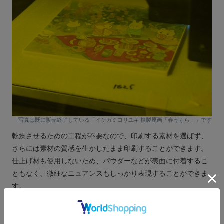
写真は既に販売終了している「イケガミヨリユキ 複製原画「春うらら」」です
乾燥させるための工程が不要なので、印刷する素材を選ばず、
さらには素材の質感を生かしたまま印刷することができます。
仕上げ材も使用しないため、パウダーなどが表面に付着するこ
ともなく、微細なニュアンスもしっかり表現することができま
す。
Since no drying process is required, any material can be printed
on, and the texture of the material can be printed on while