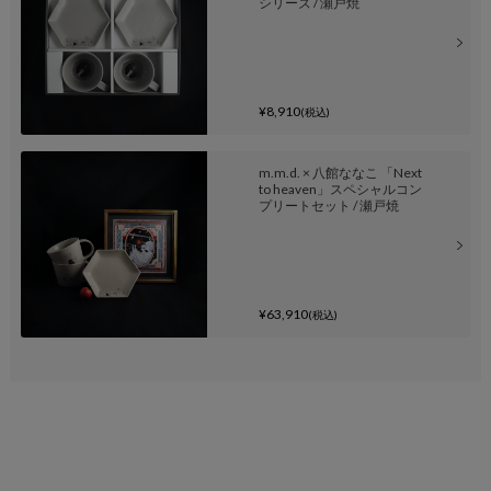
シリーズ / 瀬戸焼
¥8,910
(税込)
m.m.d. × 八館ななこ 「Next
to heaven」スペシャルコン
プリートセット / 瀬戸焼
¥63,910
(税込)