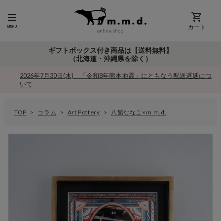
カート
online shop
ギフトボックス付き商品は【送料無料】
（北海道・沖縄県を除く）
2026年7月30日(木) 「令和8年熊本地震」にともなう配送遅延につ
いて
TOP
コラム
Art Pottery
八館ななこ×m.m.d.