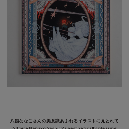
八館ななこさんの美意識あふれるイラストに見とれて
Admire Nanako Yashiro's aesthetically pleasing