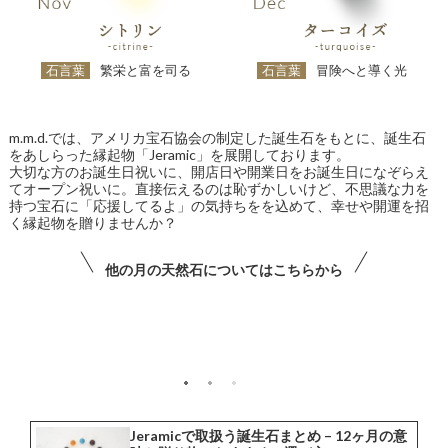
石言葉
繁栄と富を司る
石言葉
冒険へと導く光
m.m.d.では、アメリカ宝石協会の制定した誕生石をもとに、誕生石
をあしらった縁起物「Jeramic」を展開しております。
大切な方のお誕生日祝いに、開店日や開業日をお誕生日になぞらえ
てオープン祝いに。直接伝えるのは恥ずかしいけど、不思議な力を
持つ宝石に「応援してるよ」の気持ちをを込めて、幸せや開運を招
く縁起物を贈りませんか？
他の月の天然石についてはこちらから
一年を彩る、誕生石ガイド
Jeramicで取扱う誕生石まとめ – 12ヶ月の意