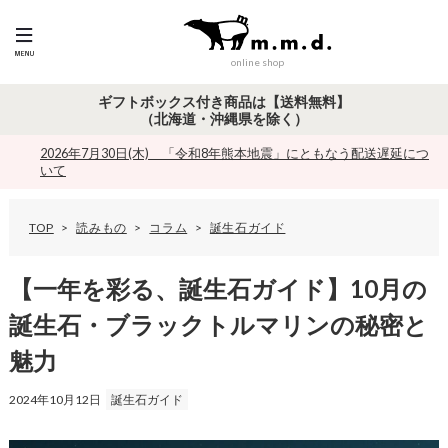
online shop
ギフトボックス付き商品は【送料無料】
（北海道・沖縄県を除く）
2026年7月30日(木) 「令和8年熊本地震」にともなう配送遅延につ
いて
TOP
読みもの
コラム
誕生石ガイド
【
一
年
【一年を彩る、誕生石ガイド】10月の
を
彩
誕生石・ブラックトルマリンの秘密と
る
、
魅力
誕
生
石
2024年10月12日
誕生石ガイド
ガ
イ