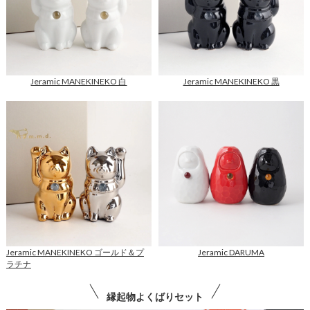
Jeramic MANEKINEKO 白
Jeramic MANEKINEKO 黒
J
J
e
e
r
r
a
a
m
m
i
i
c
c
M
M
A
A
N
N
E
E
K
K
I
I
N
N
Jeramic MANEKINEKO ゴールド＆プ
Jeramic DARUMA
E
E
J
ラチナ
K
K
J
e
O
O
e
r
白
黒
縁起物よくばりセット
r
a