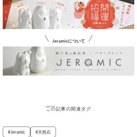
a
m
m
i
i
c
c
D
M
A
A
R
N
U
E
M
Jeramicについて
K
A
I
N
E
K
O
ゴ
ー
ル
ド
＆
プ
ラ
この記事の関連タグ
チ
ナ
Jeramic
天然石