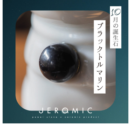
ド
】
1
0
月
の
誕
生
石
・
ブ
ラ
ッ
ク
ト
ル
マ
リ
ン
の
秘
密
と
魅
力