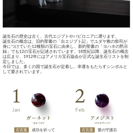
誕生石の歴史は古く、古代エジプトやバビロニアに遡ります。
誕生石の概念は、旧約聖書の「出エジプト記」でユダヤ教の祭司が
身につけていた12種類の宝石に由来し、新約聖書の「ヨハネの黙示
録」でも12の宝石が記述されています。18世紀以降、誕生石の概念
は広まり、1912年にはアメリカ宝石協会が正式な誕生石リストを制
定しました。
今日では、多くの国で誕生石が定着し、幸運をもたらすシンボルと
して愛されています。
石言葉
成功を祈って
石言葉
愛の守護石