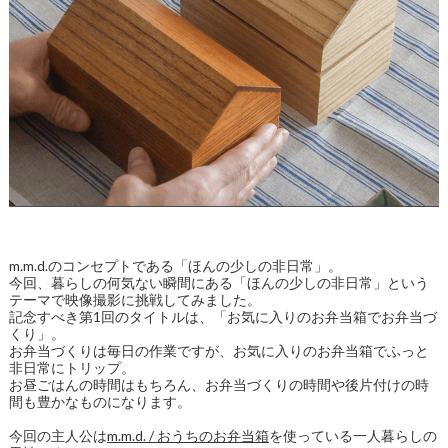
m.m.d.のコンセプトである「ほんの少しの非日常」。
今回、暮らしの何気ない瞬間にある「ほんの少しの非日常」という
テーマで映像撮影に挑戦してみました。
記念すべき第1回のタイトルは、「お気に入りのお弁当箱でお弁当づ
くり」。
お弁当づくりは毎日の作業ですが、お気に入りのお弁当箱でふっと
非日常にトリップ。
お昼ごはんの時間はもちろん、お弁当づくりの時間や後片付けの時
間も豊かなものになります。
今回の主人公は
m.m.d. / おうちのお弁当箱
を使っている一人暮らしの