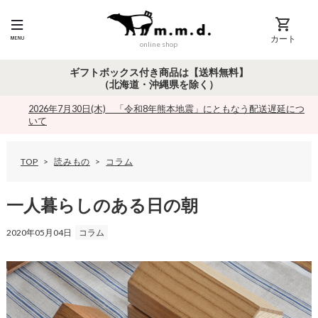
カート
online shop
ギフトボックス付き商品は【送料無料】
（北海道・沖縄県を除く）
2026年7月30日(木) 「令和8年熊本地震」にともなう配送遅延につ
いて
TOP
読みもの
コラム
一
人
暮
一人暮らしのある日の朝
ら
し
2020年05月04日
コラム
の
あ
る
日
の
朝