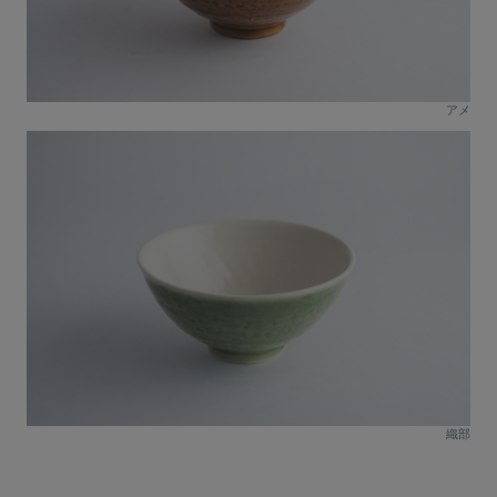
アメ
織部