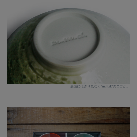
裏面にはさり気なく"m.m.d."のロゴが。