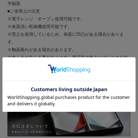
半磁器
■ご使用上の注意
※電子レンジ・オーブン使用可能です。
※食器洗い乾燥機使用可能です。
※荒土を使用しているため、表面に凹凸がある場合がありま
す。
※釉薬垂れがある場合があります。
※色ムラが生じる事があります。商品毎の色みにばらつきが生
じる事があります。
>>
商品に関してよくあるご質問
>>
一部商品の青磁、ローズ、グレーパープルについて仕様変更
のご案内（2023年12月27日）