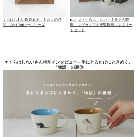
くらはしれい複製原画「ミルクの時
m.m.d. × くらはしれい「ミルクの時
間」/ Art Potteryシリーズ
間」マグカップ＆複製原画コンプリー
トセット
▼くらはしれいさん特別インタビュー – 手にとるたびにときめく、
「物語」の裏側