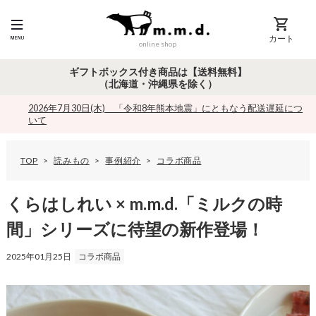
カート
online shop
ギフトボックス付き商品は【送料無料】
（北海道・沖縄県を除く）
2026年7月30日(木) 「令和8年熊本地震」にともなう配送遅延につ
いて
TOP
読みもの
事例紹介
コラボ商品
く
ら
は
くらはしれい × m.m.d.「ミルクの時
し
れ
間」シリーズに待望の新作登場！
い
×
2025年01月25日
m
コラボ商品
.
m
.
d