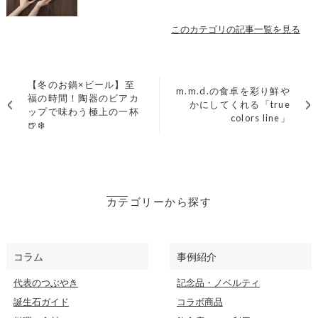
このカテゴリの記事一覧を見る
【冬のお鍋×ビール】至
m.m.d.の食卓を彩り鮮や
福の時間！陶器のビアカ
かにしてくれる「true
ップで味わう極上の一杯
colors line」
🍺❄️
カテゴリーから探す
コラム
事例紹介
代表のつぶやき
記念品・ノベルティ
誕生石ガイド
コラボ商品