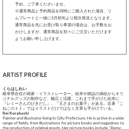
予め、ご了承くださいませ。
※通常商品と予約商品を同時にご購入された場合、リ
ムプレートと一緒に3月初旬より順次発送となります。
通常商品を先にお受け取り希望の場合は、お手数をお
かけしますが、通常商品を別々にご注文いただけます
ようお願い申し上げます。
ARTIST PROFILE
くらはしれい
岐阜県在住の画家・イラストレーター。絵本や雑誌の挿絵からオリ
ジナルグッズの制作など、幅広く活躍。これまで手がけた絵本に
『レミーさんのひきだし』、『王さまのお菓子』がある。近著『こ
ねこのトト』ではイラストだけではなく文章も手がけている。
Rei Kurahashi
Painter and illustrator living in Gifu Prefecture. He is active in a wide
range of fields, from illustrations for picture books and magazines to
the production of original goods. Her picture books include “Remy-