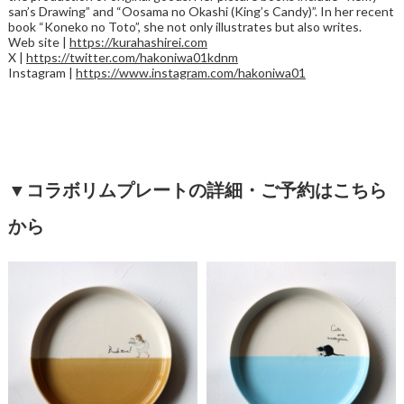
san’s Drawing” and “Oosama no Okashi (King’s Candy)”. In her recent
book “Koneko no Toto”, she not only illustrates but also writes.
Web site |
https://kurahashirei.com
X |
https://twitter.com/hakoniwa01kdnm
Instagram |
https://www.instagram.com/hakoniwa01
▼
コラボリムプレートの詳細・ご予約はこちら
から