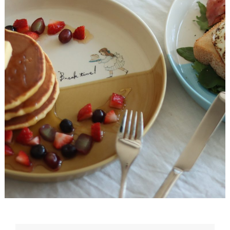
.
「
ミ
ル
ク
の
時
間
」
シ
リ
ー
ズ
に
待
望
の
新
作
登
場
！